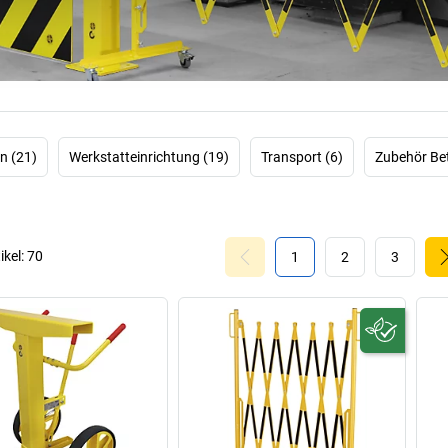
abgestimmt sind.
n (21)
Werkstatteinrichtung (19)
Transport (6)
Zubehör Bet
ikel:
70
1
2
3