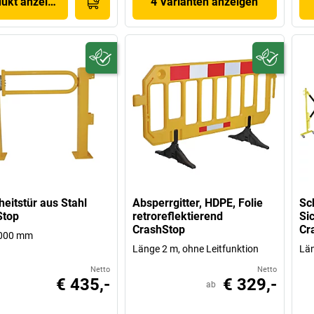
dukt anzeigen
4 Varianten anzeigen
heitstür aus Stahl
Absperrgitter, HDPE, Folie
Sc
Stop
retroreflektierend
Si
CrashStop
Cr
000 mm
Länge 2 m, ohne Leitfunktion
Lä
Netto
Netto
€ 435,-
€ 329,-
ab