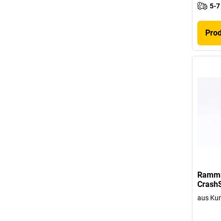
5-7
Pro
Ramms
Crash
aus Kun