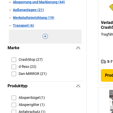
Absperrung und Markierung (44)
Außenanlagen (21)
Werkstatteinrichtung (19)
Verlad
Transport (6)
Crash
Tragfähi
Marke
CrashStop (27)
5-7
d-flexx (22)
Dan-MIRROR (21)
Pro
Produkttyp
Absperrbügel (1)
Absperrgitter (1)
Anfahrschutz (1)