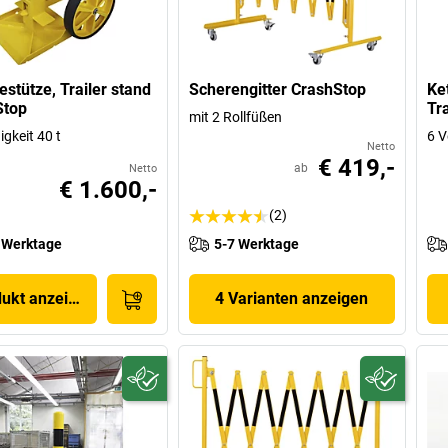
estütze, Trailer stand
Scherengitter CrashStop
Ke
Stop
Tr
mit 2 Rollfüßen
gkeit 40 t
6 V
Netto
€ 419,-
ab
Netto
€ 1.600,-
(2)
 Werktage
5-7 Werktage
dukt anzeigen
4 Varianten anzeigen