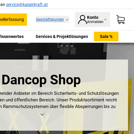
l an
service@kaiserkraft.at
Konto
ellerfassung
Geschäftskunden
Anmelden
issenwertes
Services & Projektlösungen
Sale %
Dancop Shop
hrender Anbieter im Bereich Sicherheits- und Schutzlösungen
llen und öffentlichen Bereich. Unser Produktsortiment reicht
n Rammschutzsystemen über flexible Absperrungen bis zu
geln für die Verkehrs- und Betriebssicherheit. Mit unseren
 wir maßgeblich zur Sicherung von Arbeitsplätzen und zur
nfällen bei. Dancop steht für Qualität, Zuverlässigkeit und
 Lösungen, die perfekt auf die Bedürfnisse unserer Kunden