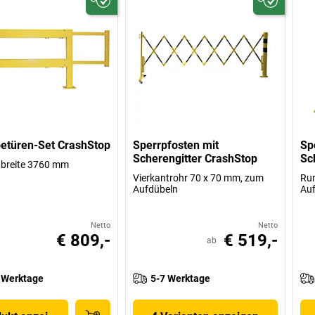
etüren-Set CrashStop
Sperrpfosten mit
Sp
Scherengitter CrashStop
Sc
breite 3760 mm
Vierkantrohr 70 x 70 mm, zum
Ru
Aufdübeln
Au
Netto
Netto
€ 809,-
€ 519,-
ab
 Werktage
5-7 Werktage