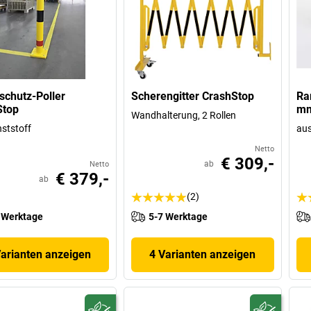
chutz-Poller
Scherengitter CrashStop
Ra
Stop
mm
Wandhalterung, 2 Rollen
ststoff
aus
Netto
€ 309,-
ab
Netto
€ 379,-
ab
(2)
 Werktage
5-7 Werktage
Varianten anzeigen
4 Varianten anzeigen