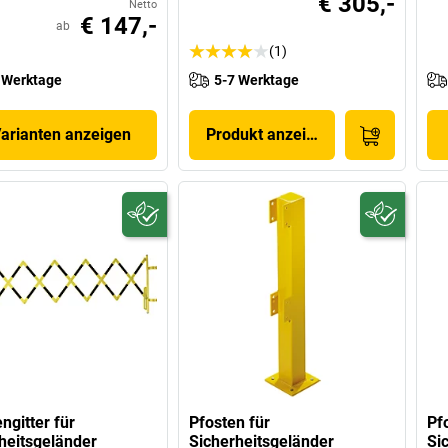
€ 305,-
Netto
€ 147,-
ab
(1)
 Werktage
5-7 Werktage
Varianten anzeigen
Produkt anzeigen
ngitter für
Pfosten für
Pf
heitsgeländer
Sicherheitsgeländer
Si