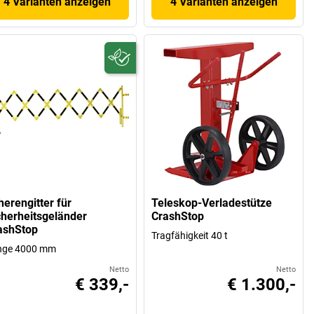
4 Varianten anzeigen
4 Varianten anzeigen
herengitter für
Teleskop-Verladestütze
cherheitsgeländer
CrashStop
ashStop
Tragfähigkeit 40 t
nge 4000 mm
Netto
Netto
€ 339,-
€ 1.300,-