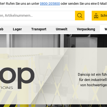
iter! Rufen Sie uns an unter
0800-205800
oder senden Sie uns eine E-Mai
Schn
Suchen
ieb
Lager
Transport
Umwelt
Verpackung
W
Dancop ist ein fü
für den industrie
von hochwertige
innovativen Spie
Lösungen tragen
Prävention von U
maßgeschneiderte