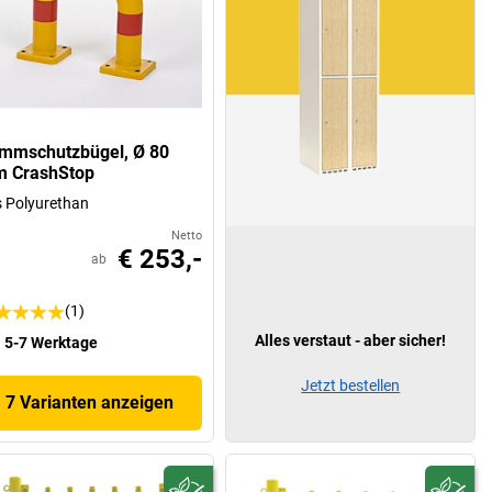
mmschutzbügel, Ø 80
 CrashStop
 Polyurethan
Netto
€ 253,-
ab
(1)
Alles verstaut - aber sicher!
5-7 Werktage
Jetzt bestellen
7 Varianten anzeigen