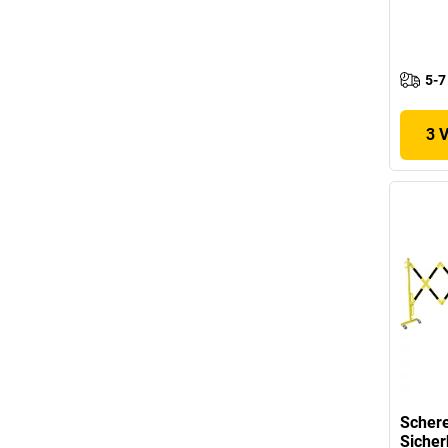
5-7
3 
Schere
Sicher