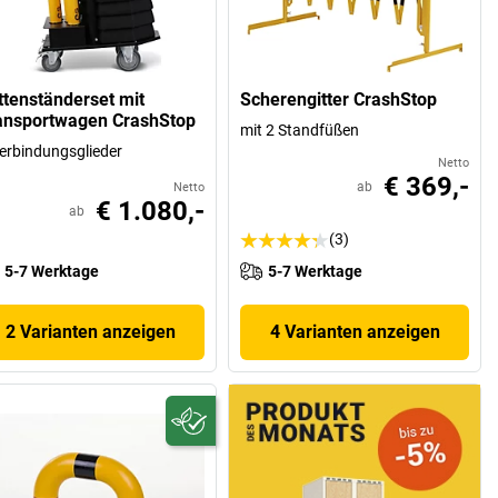
ttenständerset mit
Scherengitter CrashStop
ansportwagen CrashStop
mit 2 Standfüßen
erbindungsglieder
Netto
€ 369,-
ab
Netto
€ 1.080,-
ab
(3)
5-7 Werktage
5-7 Werktage
2 Varianten anzeigen
4 Varianten anzeigen