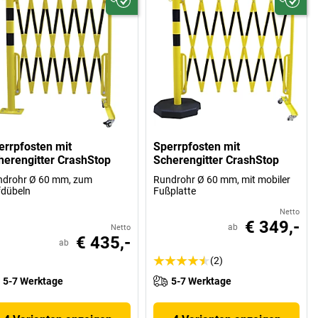
errpfosten mit
Sperrpfosten mit
herengitter CrashStop
Scherengitter CrashStop
ndrohr Ø 60 mm, zum
Rundrohr Ø 60 mm, mit mobiler
fdübeln
Fußplatte
Netto
€ 349,-
ab
Netto
€ 435,-
ab
(2)
5-7 Werktage
5-7 Werktage