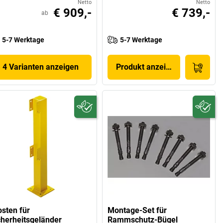
Netto
Netto
€ 909,-
€ 739,-
ab
5-7 Werktage
5-7 Werktage
4 Varianten anzeigen
Produkt anzeigen
osten für
Montage-Set für
cherheitsgeländer
Rammschutz-Bügel