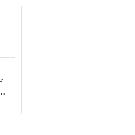
SO
h mit