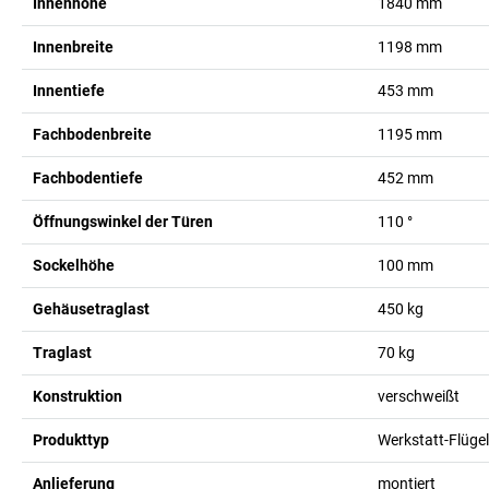
Innenhöhe
1840
mm
Innenbreite
1198
mm
Innentiefe
453
mm
Fachbodenbreite
1195
mm
Fachbodentiefe
452
mm
Öffnungswinkel der Türen
110
°
Sockelhöhe
100
mm
Gehäusetraglast
450
kg
Traglast
70
kg
Konstruktion
verschweißt
Produkttyp
Werkstatt-Flüge
Anlieferung
montiert