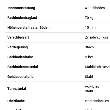
Innenausstattung
4 Fachböden
Fachbodentraglast
70
kg
Höhenverstellraster Böden
15
mm
Verschlussart
Zylinderschloss
Verriegelung
3fach
Fachbodenfarbe
silber
Fachbodenmaterial
Stahlblech, verzi
Gehäusematerial
Stahl
Acrylglas
Türmaterial
Stahl
Oberfläche
einbrennlackiert