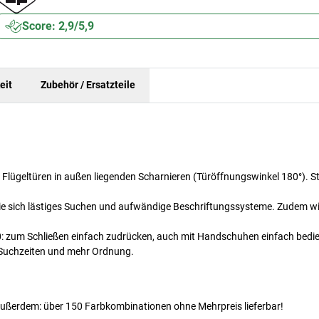
Score: 2,9/5,9
eit
Zubehör / Ersatzteile
 Flügeltüren in außen liegenden Scharnieren (Türöffnungswinkel 180°). St
 Sie sich lästiges Suchen und aufwändige Beschriftungssysteme. Zudem wi
.0: zum Schließen einfach zudrücken, auch mit Handschuhen einfach bedi
r Suchzeiten und mehr Ordnung.
Außerdem: über 150 Farbkombinationen ohne Mehrpreis lieferbar!