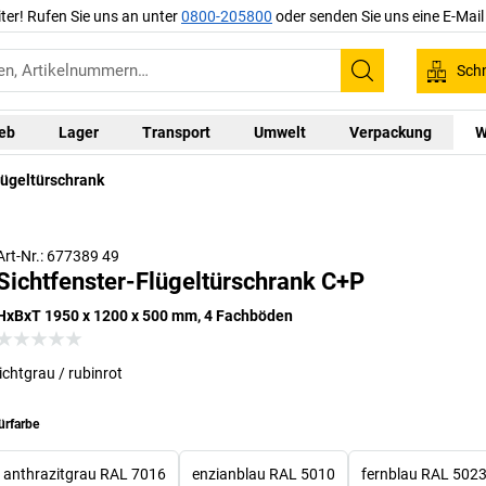
iter! Rufen Sie uns an unter
0800-205800
oder senden Sie uns eine E-Mai
Schn
Suchen
ieb
Lager
Transport
Umwelt
Verpackung
W
lügeltürschrank
Zum Schlie
Art-Nr.: 677389 49
Sichtfenster-Flügeltürschrank C+P
HxBxT 1950 x 1200 x 500 mm, 4 Fachböden
lichtgrau / rubinrot
ürfarbe
anthrazitgrau RAL 7016
enzianblau RAL 5010
fernblau RAL 502