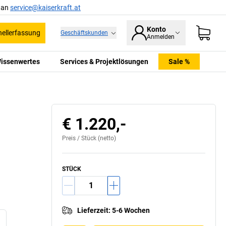
l an
service@kaiserkraft.at
Konto
ellerfassung
Geschäftskunden
Anmelden
issenwertes
Services & Projektlösungen
Sale %
ßen der Tür muss das Muldengriffschloss einfach
nur zugedrückt werden
€ 1.220,-
Preis /
Stück
(netto)
STÜCK
Lieferzeit
:
5-6 Wochen
3