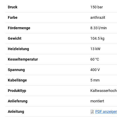
Druck
150
bar
Farbe
anthrazit
Fördermenge
8.33
l/min
Gewicht
104.5
kg
Heizleistung
13
kW
Kesseltemperatur
60
°C
Spannung
400
V
Kabellänge
5
mm
Produkttyp
Kaltwasserhochd
Anlieferung
montiert
Anleitung
PDF anzeige