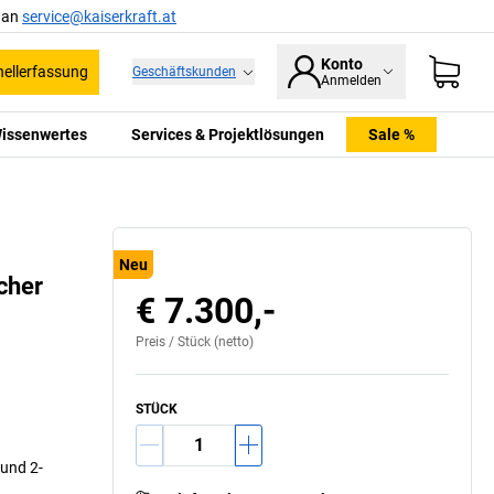
l an
service@kaiserkraft.at
Konto
ellerfassung
Geschäftskunden
Anmelden
issenwertes
Services & Projektlösungen
Sale %
Neu
cher
€ 7.300,-
Preis /
Stück
(netto)
STÜCK
und 2-