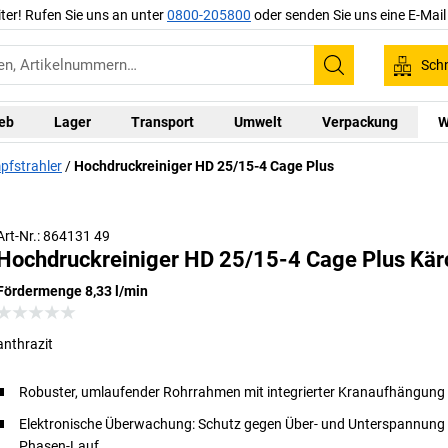
iter! Rufen Sie uns an unter
0800-205800
oder senden Sie uns eine E-Mai
Schn
Suchen
ieb
Lager
Transport
Umwelt
Verpackung
W
pfstrahler
Hochdruckreiniger HD 25/15-4 Cage Plus
Art-Nr.: 864131 49
Hochdruckreiniger HD 25/15-4 Cage Plus Kär
Fördermenge 8,33 l/min
anthrazit
Robuster, umlaufender Rohrrahmen mit integrierter Kranaufhängung
Elektronische Überwachung: Schutz gegen Über- und Unterspannung 
Phasen-Lauf