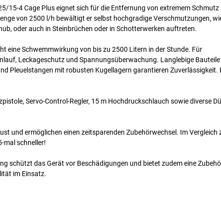
25/15-4 Cage Plus eignet sich für die Entfernung von extremem Schmutz
menge von 2500 l/h bewältigt er selbst hochgradige Verschmutzungen, wi
hub, oder auch in Steinbrüchen oder in Schotterwerken auftreten.
cht eine Schwemmwirkung von bis zu 2500 Litern in der Stunde. Für
tanlauf, Leckageschutz und Spannungsüberwachung. Langlebige Bauteile
d Pleuelstangen mit robusten Kugellagern garantieren Zuverlässigkeit. 
pistole, Servo-Control-Regler, 15 m Hochdruckschlauch sowie diverse Dü
bust und ermöglichen einen zeitsparenden Zubehörwechsel. Im Vergleich 
-mal schneller!
ung schützt das Gerät vor Beschädigungen und bietet zudem eine Zubehö
tät im Einsatz.