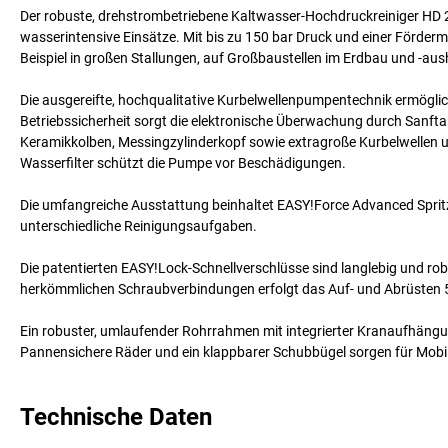
Der robuste, drehstrombetriebene Kaltwasser-Hochdruckreiniger HD 
wasserintensive Einsätze. Mit bis zu 150 bar Druck und einer Förder
Beispiel in großen Stallungen, auf Großbaustellen im Erdbau und -aus
Die ausgereifte, hochqualitative Kurbelwellenpumpentechnik ermögli
Betriebssicherheit sorgt die elektronische Überwachung durch Sanf
Keramikkolben, Messingzylinderkopf sowie extragroße Kurbelwellen un
Wasserfilter schützt die Pumpe vor Beschädigungen.
Die umfangreiche Ausstattung beinhaltet EASY!Force Advanced Spritz
unterschiedliche Reinigungsaufgaben.
Die patentierten EASY!Lock-Schnellverschlüsse sind langlebig und ro
herkömmlichen Schraubverbindungen erfolgt das Auf- und Abrüsten 5
Ein robuster, umlaufender Rohrrahmen mit integrierter Kranaufhäng
Pannensichere Räder und ein klappbarer Schubbügel sorgen für Mobili
Technische Daten