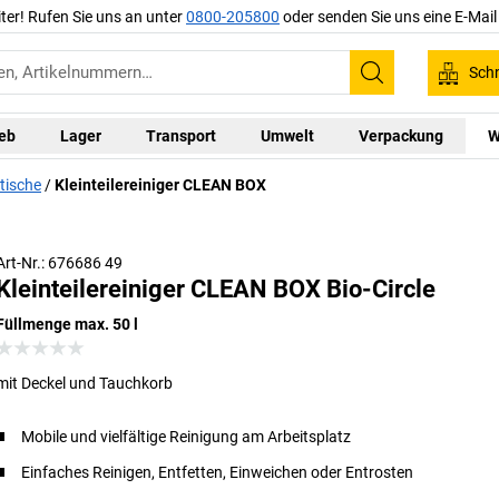
iter! Rufen Sie uns an unter
0800-205800
oder senden Sie uns eine E-Mai
Schn
Suchen
ieb
Lager
Transport
Umwelt
Verpackung
W
stische
Kleinteilereiniger CLEAN BOX
Art-Nr.: 676686 49
Kleinteilereiniger CLEAN BOX Bio-Circle
Füllmenge max. 50 l
mit Deckel und Tauchkorb
Mobile und vielfältige Reinigung am Arbeitsplatz
Einfaches Reinigen, Entfetten, Einweichen oder Entrosten