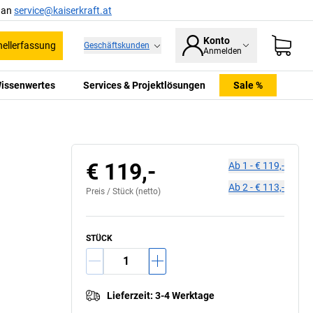
l an
service@kaiserkraft.at
Konto
ellerfassung
Geschäftskunden
Anmelden
issenwertes
Services & Projektlösungen
Sale %
€ 119,-
Ab
1
-
€ 119,-
Ab
2
-
€ 113,-
Preis /
Stück
(netto)
STÜCK
Lieferzeit
:
3-4 Werktage