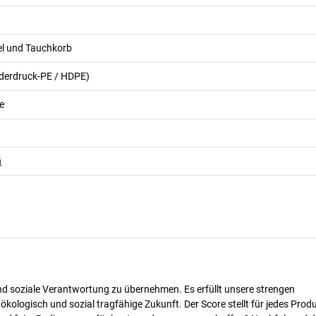
el und Tauchkorb
ederdruck-PE / HDPE)
e
n
nd soziale Verantwortung zu übernehmen. Es erfüllt unsere strengen
 ökologisch und sozial tragfähige Zukunft. Der Score stellt für jedes Produ