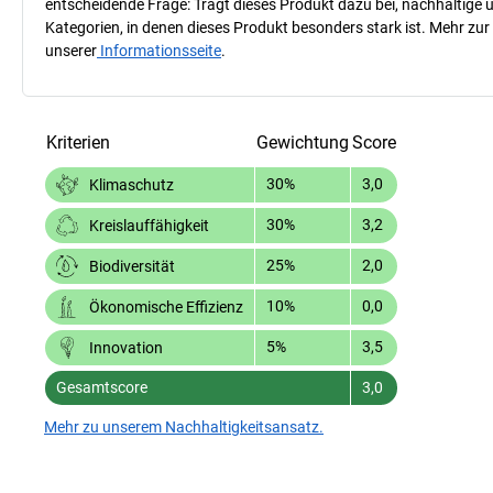
entscheidende Frage: Trägt dieses Produkt dazu bei, nachhaltige
Kategorien, in denen dieses Produkt besonders stark ist. Mehr zur
unserer
Informationsseite
.
Kriterien
Gewichtung
Score
30%
3,0
Klimaschutz
30%
3,2
Kreislauffähigkeit
25%
2,0
Biodiversität
10%
0,0
Ökonomische Effizienz
5%
3,5
Innovation
Gesamtscore
3,0
Mehr zu unserem Nachhaltigkeitsansatz.