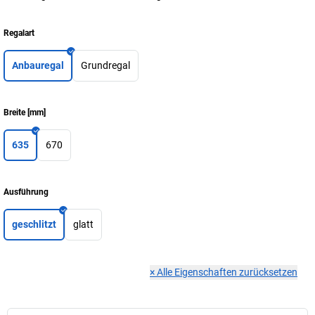
Regalart
Anbauregal
Grundregal
Breite
[
mm
]
635
670
Ausführung
geschlitzt
glatt
×
Alle Eigenschaften zurücksetzen