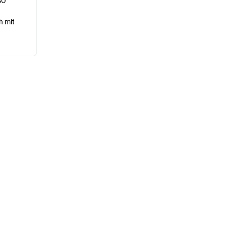
SO
h mit