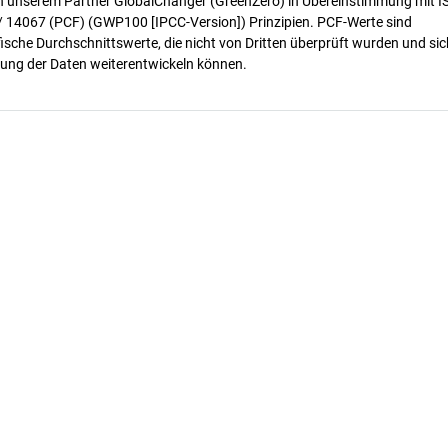
n unserem Partner GlobalChanger (GreenZero) in Übereinstimmung mit I
/ 14067 (PCF) (GWP100 [IPCC-Version]) Prinzipien. PCF-Werte sind
ische Durchschnittswerte, die nicht von Dritten überprüft wurden und sic
ung der Daten weiterentwickeln können.