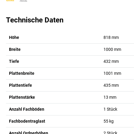
Technische Daten
Höhe
818
mm
Breite
1000
mm
Tiefe
432
mm
Plattenbreite
1001
mm
Plattentiefe
435
mm
Plattenstärke
13
mm
Anzahl Fachböden
1
Stück
Fachbodentraglast
55
kg
Anzahl Ordnerhöhen
2
Stück