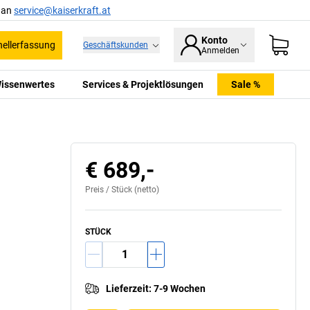
l an
service@kaiserkraft.at
Konto
ellerfassung
Geschäftskunden
Anmelden
issenwertes
Services & Projektlösungen
Sale %
€ 689,-
Preis /
Stück
(netto)
STÜCK
Lieferzeit
:
7-9 Wochen