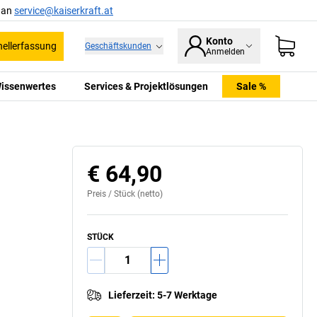
l an
service@kaiserkraft.at
Konto
ellerfassung
Geschäftskunden
Anmelden
issenwertes
Services & Projektlösungen
Sale %
€ 64,90
Preis /
Stück
(netto)
STÜCK
Lieferzeit
:
5-7 Werktage