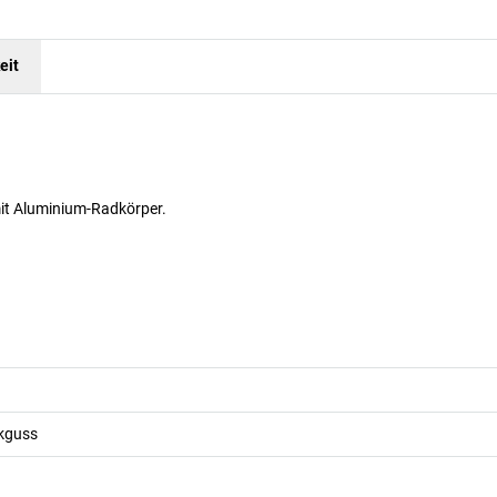
eit
mit Aluminium-Radkörper.
kguss