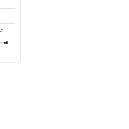
SO
h mit