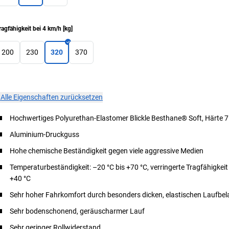
ragfähigkeit bei 4 km/h
[
kg
]
200
230
320
370
×
Alle Eigenschaften zurücksetzen
Hochwertiges Polyurethan-Elastomer Blickle Besthane® Soft, Härte 7
Aluminium-Druckguss
Hohe chemische Beständigkeit gegen viele aggressive Medien
Temperaturbeständigkeit: –20 °C bis +70 °C, verringerte Tragfähigkeit
+40 °C
Sehr hoher Fahrkomfort durch besonders dicken, elastischen Laufbel
Sehr bodenschonend, geräuscharmer Lauf
Sehr geringer Rollwiderstand