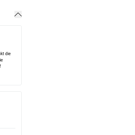
kt die
ie
f