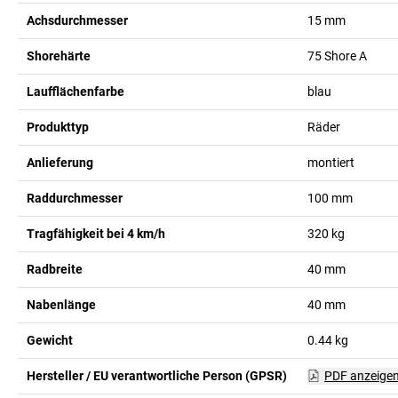
Achsdurchmesser
15
mm
Shorehärte
75 Shore A
Laufflächenfarbe
blau
Produkttyp
Räder
Anlieferung
montiert
Raddurchmesser
100
mm
Tragfähigkeit bei 4 km/h
320
kg
Radbreite
40
mm
Nabenlänge
40
mm
Gewicht
0.44
kg
Hersteller / EU verantwortliche Person (GPSR)
PDF anzeige