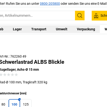
iter! Rufen Sie uns an unter
0800-205800
oder senden Sie uns eine E-Mai
Schn
Suchen
ieb
Lager
Transport
Umwelt
Verpackung
W
Art-Nr.: 762260 49
Schwerlastrad ALBS Blickle
Kugellager, Achs-Ø 15 mm
Rad-Ø 100 mm, Tragkraft 320 kg
addurchmesser
[
mm
]
80
100
125