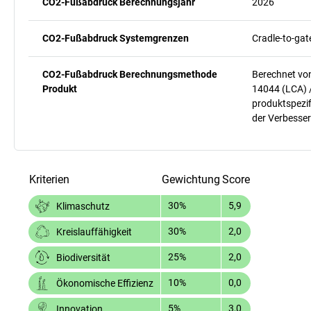
CO2-Fußabdruck Berechnungsjahr
2026
CO2-Fußabdruck Systemgrenzen
Cradle-to-gat
CO2-Fußabdruck Berechnungsmethode
Berechnet vo
Produkt
14044 (LCA) 
produktspezif
der Verbesser
Kriterien
Gewichtung
Score
30%
5,9
Klimaschutz
30%
2,0
Kreislauffähigkeit
25%
2,0
Biodiversität
10%
0,0
Ökonomische Effizienz
5%
3,0
Innovation