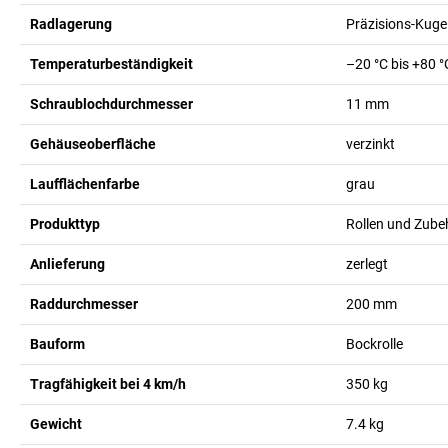
Radlagerung
Präzisions-Kuge
Temperaturbeständigkeit
–20 °C bis +80 °
Schraublochdurchmesser
11
mm
Gehäuseoberfläche
verzinkt
Laufflächenfarbe
grau
Produkttyp
Rollen und Zube
Anlieferung
zerlegt
Raddurchmesser
200
mm
Bauform
Bockrolle
Tragfähigkeit bei 4 km/h
350
kg
Gewicht
7.4
kg