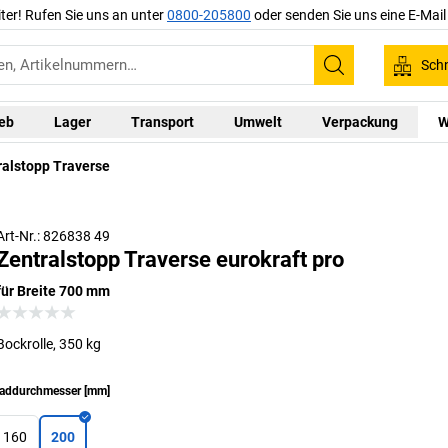
iter! Rufen Sie uns an unter
0800-205800
oder senden Sie uns eine E-Mai
Schn
Suchen
ieb
Lager
Transport
Umwelt
Verpackung
W
ralstopp Traverse
Zentralstopp: Lenkrollen gleichzeitig feststellen/lösen
(Beispielartikel)
Art-Nr.: 826838 49
Zentralstopp Traverse eurokraft pro
für Breite 700 mm
Bockrolle, 350 kg
addurchmesser
[
mm
]
160
200