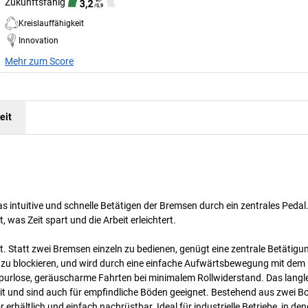
Zukunftsfähig
Kreislauffähigkeit
Innovation
Mehr zum Score
eit
intuitive und schnelle Betätigen der Bremsen durch ein zentrales Pedal.
, was Zeit spart und die Arbeit erleichtert.
t. Statt zwei Bremsen einzeln zu bedienen, genügt eine zentrale Betätigu
en zu blockieren, und wird durch eine einfache Aufwärtsbewegung mit dem
r spurlose, geräuscharme Fahrten bei minimalem Rollwiderstand. Das langl
eit und sind auch für empfindliche Böden geeignet. Bestehend aus zwei Bo
rhältlich und einfach nachrüstbar. Ideal für industrielle Betriebe, in den