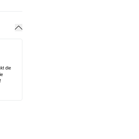
kt die
ie
f