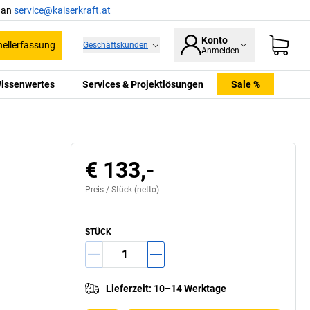
l an
service@kaiserkraft.at
Konto
ellerfassung
Geschäftskunden
Anmelden
issenwertes
Services & Projektlösungen
Sale %
Für das Set: Art
€ 133,-
Preis /
Stück
(netto)
STÜCK
Lieferzeit
:
10–14 Werktage