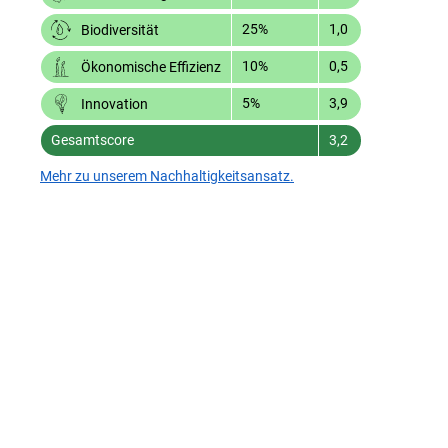
25%
1,0
Biodiversität
10%
0,5
Ökonomische Effizienz
5%
3,9
Innovation
Gesamtscore
3,2
Mehr zu unserem Nachhaltigkeitsansatz.