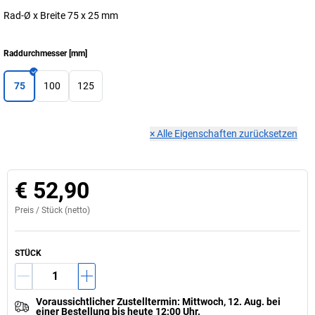
Rad-Ø x Breite 75 x 25 mm
Raddurchmesser
[
mm
]
75
100
125
×
Alle Eigenschaften zurücksetzen
€ 52,90
Preis /
Stück
(netto)
STÜCK
Voraussichtlicher Zustelltermin
:
Mittwoch, 12. Aug.
bei
einer
Bestellung bis heute 12:00 Uhr.