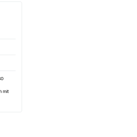
SO
h mit