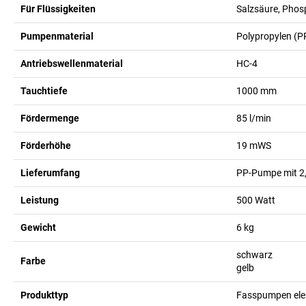
Für Flüssigkeiten
Salzsäure, Phos
Pumpenmaterial
Polypropylen (P
Antriebswellenmaterial
HC-4
Tauchtiefe
1000
mm
Fördermenge
85
l/min
Förderhöhe
19
mWS
Lieferumfang
PP-Pumpe mit 2
Leistung
500
Watt
Gewicht
6
kg
schwarz
Farbe
gelb
Produkttyp
Fasspumpen ele