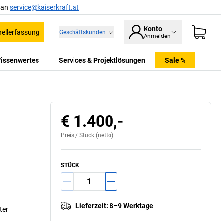
l an
service@kaiserkraft.at
Konto
ellerfassung
Geschäftskunden
Anmelden
issenwertes
Services & Projektlösungen
Sale %
€ 1.400,-
Preis /
Stück
(netto)
STÜCK
Lieferzeit
:
8–9 Werktage
ter