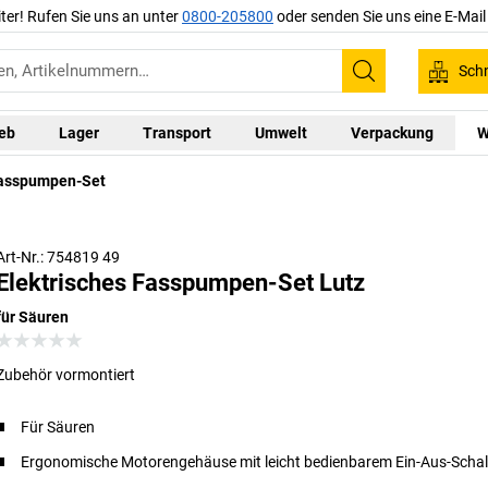
iter! Rufen Sie uns an unter
0800-205800
oder senden Sie uns eine E-Mai
Schn
Suchen
ieb
Lager
Transport
Umwelt
Verpackung
W
Fasspumpen-Set
Pumpen-Set mit vormontiertem Zubehör
Art-Nr.: 754819 49
Elektrisches Fasspumpen-Set Lutz
für Säuren
Zubehör vormontiert
Für Säuren
Ergonomische Motorengehäuse mit leicht bedienbarem Ein-Aus-Schal