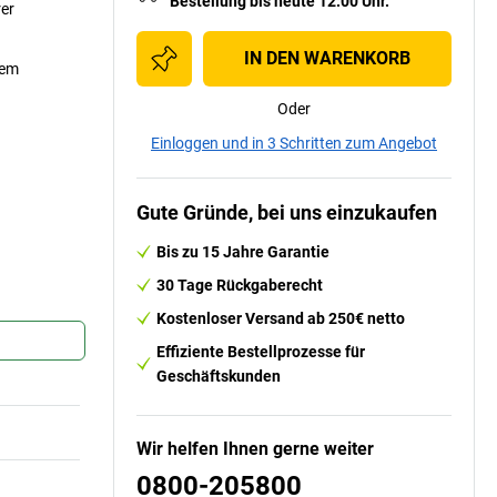
Bestellung bis heute 12:00 Uhr.
er
IN DEN WARENKORB
sem
Oder
umpen-Set mit vormontiertem Zubehör
Einloggen und in 3 Schritten zum Angebot
Gute Gründe, bei uns einzukaufen
Bis zu 15 Jahre Garantie
30 Tage Rückgaberecht
Kostenloser Versand ab 250€ netto
Effiziente Bestellprozesse für
Geschäftskunden
Wir helfen Ihnen gerne weiter
0800-205800