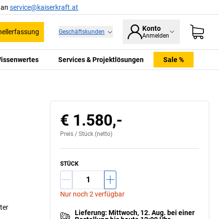
l an
service@kaiserkraft.at
Konto
ellerfassung
Geschäftskunden
Anmelden
issenwertes
Services & Projektlösungen
Sale %
€ 1.580,-
Preis /
Stück
(netto)
STÜCK
Nur noch 2 verfügbar
ter
Lieferung
:
Mittwoch, 12. Aug.
bei einer