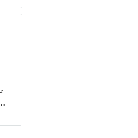
SO
h mit