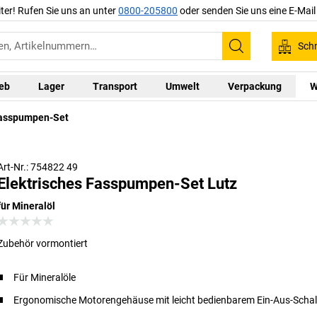
iter! Rufen Sie uns an unter
0800-205800
oder senden Sie uns eine E-Mai
Schn
Suchen
ieb
Lager
Transport
Umwelt
Verpackung
W
Fasspumpen-Set
Art-Nr.: 754822 49
Elektrisches Fasspumpen-Set Lutz
für Mineralöl
Zubehör vormontiert
Für Mineralöle
Ergonomische Motorengehäuse mit leicht bedienbarem Ein-Aus-Schal