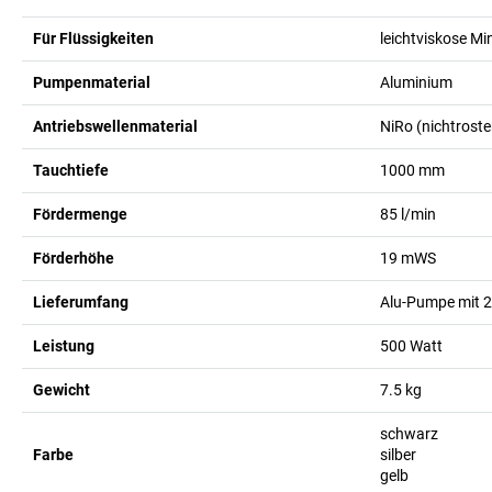
Für Flüssigkeiten
leichtviskose Mi
Pumpenmaterial
Aluminium
Antriebswellenmaterial
NiRo (nichtroste
Tauchtiefe
1000
mm
Fördermenge
85
l/min
Förderhöhe
19
mWS
Lieferumfang
Alu-Pumpe mit 2
Leistung
500
Watt
Gewicht
7.5
kg
schwarz
Farbe
silber
gelb