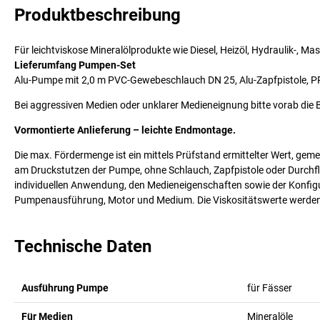
Produktbeschreibung
Für leichtviskose Mineralölprodukte wie Diesel, Heizöl, Hydraulik-, Ma
Lieferumfang Pumpen-Set
Alu-Pumpe mit 2,0 m PVC-Gewebeschlauch DN 25, Alu-Zapfpistole, P
Bei aggressiven Medien oder unklarer Medieneignung bitte vorab die 
Vormontierte Anlieferung – leichte Endmontage.
Die max. Fördermenge ist ein mittels Prüfstand ermittelter Wert, ge
am Druckstutzen der Pumpe, ohne Schlauch, Zapfpistole oder Durchflu
individuellen Anwendung, den Medieneigenschaften sowie der Konfig
Pumpenausführung, Motor und Medium. Die Viskositätswerte werden m
Technische Daten
Ausführung Pumpe
für Fässer
Für Medien
Mineralöle