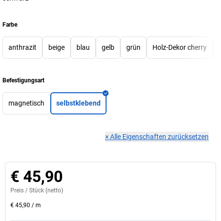
Farbe
anthrazit
beige
blau
gelb
grün
Holz-Dekor cherry
Befestigungsart
magnetisch
selbstklebend
×
Alle Eigenschaften zurücksetzen
€ 45,90
Preis /
Stück
(netto)
€ 45,90
/
m