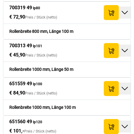
€ 84,90
651559 49
1 000
100
€ 84,90
lp100
700319 49
lp80
€ 72,90
Preis /
Stück
(netto)
€ 101,-
651560 49
1 200
100
€ 101,-
lp120
Rollenbreite 800 mm, Länge 100 m
€ 125,-
651561 49
1 500
80
€ 125,-
lp150
700313 49
lp101
€ 45,90
Preis /
Stück
(netto)
Rollenbreite 1000 mm, Länge 50 m
651559 49
lp100
€ 84,90
Preis /
Stück
(netto)
Rollenbreite 1000 mm, Länge 100 m
651560 49
lp120
€ 101,-
Preis /
Stück
(netto)