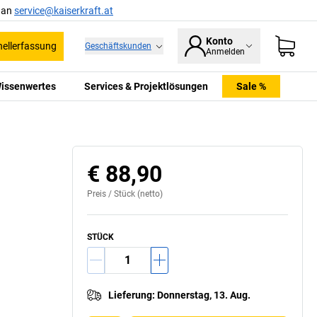
l an
service@kaiserkraft.at
Konto
ellerfassung
Geschäftskunden
Anmelden
issenwertes
Services & Projektlösungen
Sale %
€ 88,90
Preis /
Stück
(netto)
STÜCK
Lieferung
:
Donnerstag, 13. Aug.