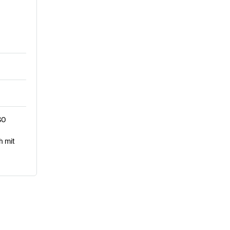
SO
h mit