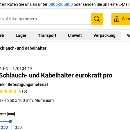
iter! Rufen Sie uns an unter
0800-205800
oder senden Sie uns eine E-Mai
Schn
Suchen
ieb
Lager
Transport
Umwelt
Verpackung
W
chlauch- und Kabelhalter
Art-Nr.: 170104 49
Schlauch- und Kabelhalter eurokraft pro
inkl. Befestigungsmaterial
(6)
BxH 250 x 100 mm, Aluminium
reite
[
mm
]
250
350