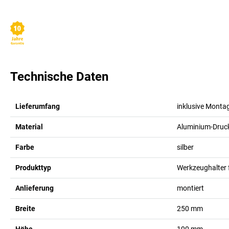
Technische Daten
Lieferumfang
inklusive Monta
Material
Aluminium-Druc
Farbe
silber
Produkttyp
Werkzeughalter 
Anlieferung
montiert
Breite
250
mm
Höhe
100
mm