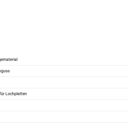
gematerial
kguss
für Lochplatten