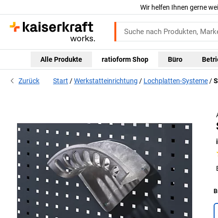
Wir helfen Ihnen gerne we
Alle Produkte
ratioform Shop
Büro
Betr
Zurück
Start
Werkstatteinrichtung
Lochplatten-Systeme
S
B