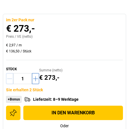
im 2er Pack nur
€ 273,-
Preis /
VE
(netto)
€ 2,97
/
m
€ 136,50
/
Stück
STÜCK
Summe (netto)
€ 273,-
Sie erhalten 2 Stück
Lieferzeit
:
8–9 Werktage
+Bonus
IN DEN WARENKORB
Oder