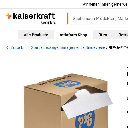
Wir helfen Ihnen gerne we
Alle Produkte
ratioform Shop
Büro
Betr
Zurück
Start
Leckagemanagement
Bindevliese
RIP-&-FIT®