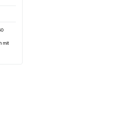
SO
h mit