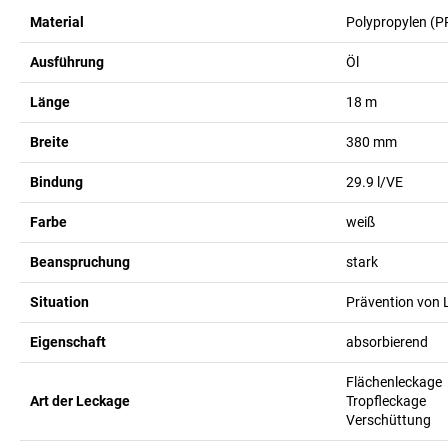
Material
Polypropylen (P
Ausführung
Öl
Länge
18
m
Breite
380
mm
Bindung
29.9
l/VE
Farbe
weiß
Beanspruchung
stark
Situation
Prävention von
Eigenschaft
absorbierend
Flächenleckage
Art der Leckage
Tropfleckage
Verschüttung