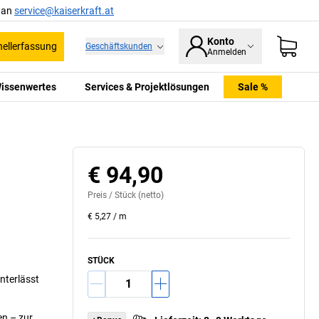
l an
service@kaiserkraft.at
Konto
ellerfassung
Geschäftskunden
Anmelden
issenwertes
Services & Projektlösungen
Sale %
€ 94,90
Preis /
Stück
(netto)
€ 5,27
/
m
STÜCK
interlässt
n – zur