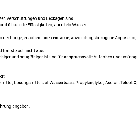
tzer, Verschüttungen und Leckagen sind.
nd ölbasierte Flüssigkeiten, aber kein Wasser.
mm in der Länge, erlauben Ihnen einfache, anwendungsbezogene Anpassung
d franst auch nicht aus.
lebiger und saugfähiger ist und für anspruchsvolle Aufgaben und umfang
er:
tzmittel, Lösungsmittel auf Wasserbasis, Propylenglykol, Aceton, Toluol, X
führung angeben.