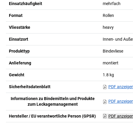
Einsatzhäufigkeit
mehrfach
Format
Rollen
Vliesstärke
heavy
Einsatzort
Innen- und Auße
Produkttyp
Bindevliese
Anlieferung
montiert
Gewicht
1.8
kg
Sicherheitsdatenblatt
PDF anzeige
Informationen zu Bindemitteln und Produkte
PDF anzeige
zum Leckagemanagement
Hersteller / EU verantwortliche Person (GPSR)
PDF anzeige