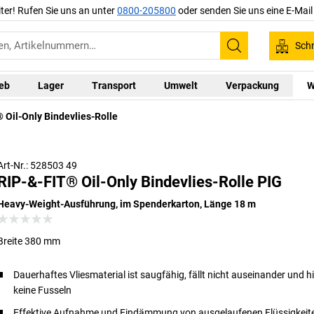
iter! Rufen Sie uns an unter
0800-205800
oder senden Sie uns eine E-Mai
Schn
Suchen
ieb
Lager
Transport
Umwelt
Verpackung
W
 Oil-Only Bindevlies-Rolle
Art-Nr.: 528503 49
RIP-&-FIT® Oil-Only Bindevlies-Rolle PIG
Heavy-Weight-Ausführung, im Spenderkarton, Länge 18 m
Breite 380 mm
Dauerhaftes Vliesmaterial ist saugfähig, fällt nicht auseinander und h
keine Fusseln
Effektive Aufnahme und Eindämmung von ausgelaufenen Flüssigkeite