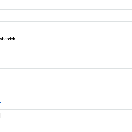
nbereich
n
n
n