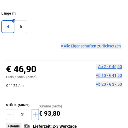
Länge
[
m
]
4
6
×
Alle Eigenschaften zurücksetzen
€ 46,90
Ab
2
-
€ 46,90
Ab
10
-
€ 41,90
Preis /
Stück
(netto)
Ab
20
-
€ 37,50
€ 11,72
/
m
STÜCK (MIN 2)
Summe (netto)
€ 93,80
Lieferzeit
:
2-3 Werktage
+Bonus