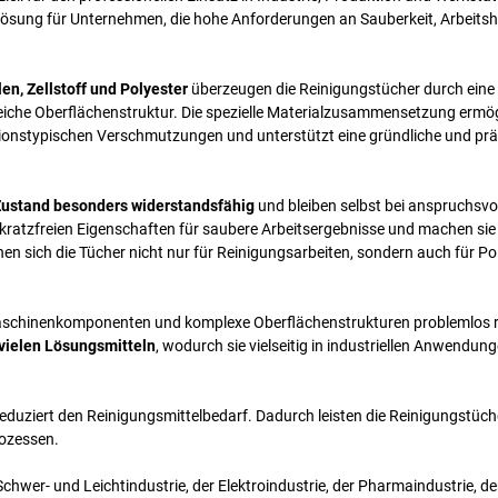
e Lösung für Unternehmen, die hohe Anforderungen an Sauberkeit, Arbeits
n, Zellstoff und Polyester
überzeugen die Reinigungstücher durch eine
eiche Oberflächenstruktur. Die spezielle Materialzusammensetzung ermög
tionstypischen Verschmutzungen und unterstützt eine gründliche und prä
Zustand besonders widerstandsfähig
und bleiben selbst bei anspruchsvo
 kratzfreien Eigenschaften für saubere Arbeitsergebnisse und machen sie 
en sich die Tücher nicht nur für Reinigungsarbeiten, sondern auch für Pol
, Maschinenkomponenten und komplexe Oberflächenstrukturen problemlos r
 vielen Lösungsmitteln
, wodurch sie vielseitig in industriellen Anwendun
eduziert den Reinigungsmittelbedarf. Dadurch leisten die Reinigungstüch
rozessen.
hwer- und Leichtindustrie, der Elektroindustrie, der Pharmaindustrie, de