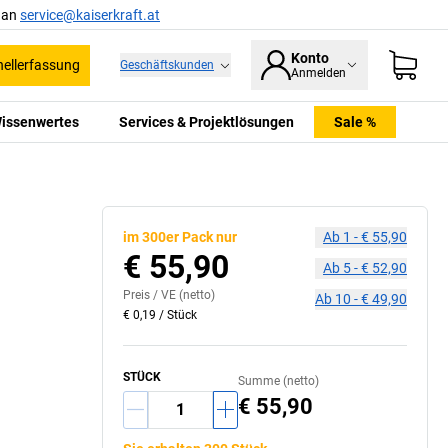
l an
service@kaiserkraft.at
Konto
ellerfassung
Geschäftskunden
Anmelden
issenwertes
Services & Projektlösungen
Sale %
im 300er Pack nur
Ab
1
-
€ 55,90
€ 55,90
Ab
5
-
€ 52,90
Preis /
VE
(netto)
Ab
10
-
€ 49,90
€ 0,19
/
Stück
STÜCK
Summe (netto)
€ 55,90