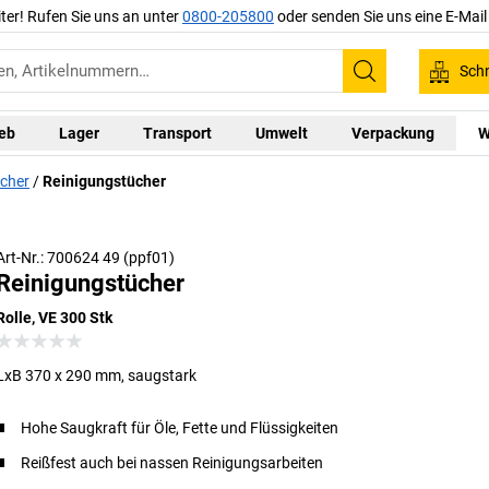
iter! Rufen Sie uns an unter
0800-205800
oder senden Sie uns eine E-Mai
Schn
Suchen
ieb
Lager
Transport
Umwelt
Verpackung
W
ücher
Reinigungstücher
Art-Nr.: 700624 49 (ppf01)
Reinigungstücher
Rolle, VE 300 Stk
LxB 370 x 290 mm, saugstark
Hohe Saugkraft für Öle, Fette und Flüssigkeiten
Reißfest auch bei nassen Reinigungsarbeiten