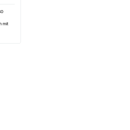
SO
h mit