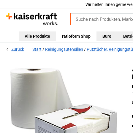
Wir helfen Ihnen gerne we
Alle Produkte
ratioform Shop
Büro
Betr
Zurück
Start
Reinigungsutensilien
Putztücher, Reinigungst