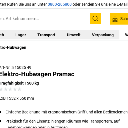
iter! Rufen Sie uns an unter
0800-205800
oder senden Sie uns eine E-Mai
Schn
Suchen
ieb
Lager
Transport
Umwelt
Verpackung
W
ktro-Hubwagen
Art-Nr.: 815025 49
Elektro-Hubwagen Pramac
Tragfähigkeit 1500 kg
LxB 1552 x 550 mm
Einfache Bedienung mit ergonomischem Griff und allen Bedienelemen
Praktisch für den Einsatz in engen Räumen wie Transportern, auf
Ladebordwänden oder in Aufzügen