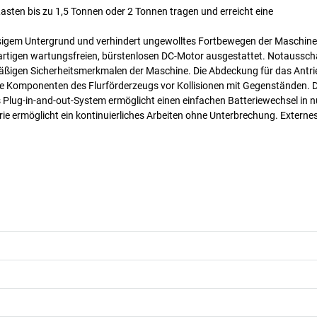
sten bis zu 1,5 Tonnen oder 2 Tonnen tragen und erreicht eine
sigem Untergrund und verhindert ungewolltes Fortbewegen der Maschine
gartigen wartungsfreien, bürstenlosen DC-Motor ausgestattet. Notausscha
äßigen Sicherheitsmerkmalen der Maschine. Die Abdeckung für das Antr
ie Komponenten des Flurförderzeugs vor Kollisionen mit Gegenständen. D
s Plug-in-and-out-System ermöglicht einen einfachen Batteriewechsel in 
e ermöglicht ein kontinuierliches Arbeiten ohne Unterbrechung. Externe