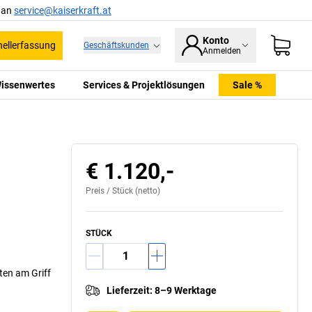
l an
service@kaiserkraft.at
Konto
ellerfassung
Geschäftskunden
Anmelden
issenwertes
Services & Projektlösungen
Sale %
€ 1.120,-
Preis /
Stück
(netto)
STÜCK
ten am Griff
Lieferzeit
:
8–9 Werktage