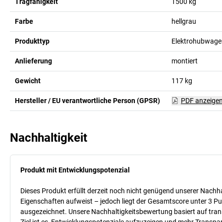
Tragfähigkeit
1500
kg
Farbe
hellgrau
Produkttyp
Elektrohubwage
Anlieferung
montiert
Gewicht
117
kg
Hersteller / EU verantwortliche Person (GPSR)
PDF anzeige
Nachhaltigkeit
Produkt mit Entwicklungspotenzial
Dieses Produkt erfüllt derzeit noch nicht genügend unserer Nachhal
Eigenschaften aufweist – jedoch liegt der Gesamtscore unter 3 Pu
ausgezeichnet. Unsere Nachhaltigkeitsbewertung basiert auf trans
Ziel ist es, Entwicklungspotenziale aufzuzeigen und mehr Transpa