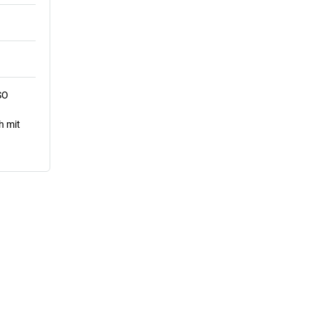
SO
h mit