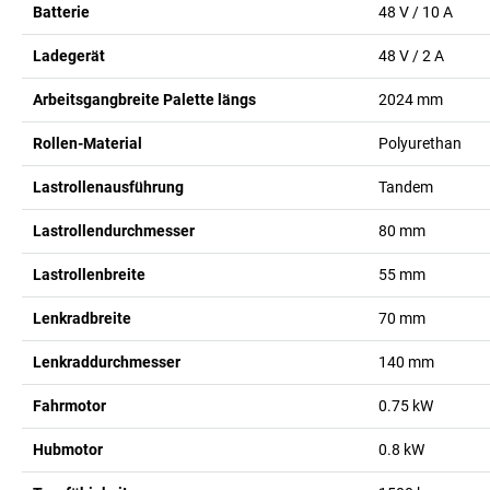
Batterie
48 V / 10 A
Ladegerät
48 V / 2 A
Arbeitsgangbreite Palette längs
2024
mm
Rollen-Material
Polyurethan
Lastrollenausführung
Tandem
Lastrollendurchmesser
80
mm
Lastrollenbreite
55
mm
Lenkradbreite
70
mm
Lenkraddurchmesser
140
mm
Fahrmotor
0.75
kW
Hubmotor
0.8
kW