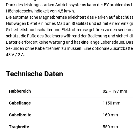
Dank des leistungsstarken Antriebssystems kann der EY problemlos La
Höchstgeschwindigkeit von 4,5 km/h.
Die automatische Magnetbremse erleichtert das Parken auf abschüs
Hubwagen bietet ein hohes Maß an Stabilität und ist mit einem einzi
Sicherheitsbauchschalter und Elektrobremse gehören zu den serienm
schützt die Füße des Bedieners während der Bedienung und sichert d
Batterie erfordert keine Wartung und hat eine lange Lebensdauer. Da
Sekunden ohne Kabel trennen zu müssen. Eine optionale Zusatzbatteri
48 V / 2 A.
Technische Daten
Hubbereich
82 – 197
mm
Gabellänge
1150
mm
Gabelbreite
160
mm
Tragbreite
550
mm