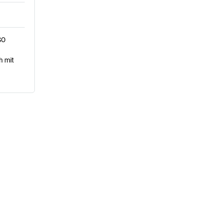
SO
h mit