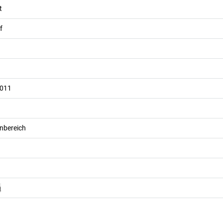
t
f
7011
nbereich
n