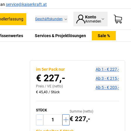
l an
service@kaiserkraft.at
Konto
ellerfassung
Geschäftskunden
Anmelden
issenwertes
Services & Projektlösungen
Sale %
im 5er Pack nur
Ab
1
-
€ 227,-
€ 227,-
Ab
3
-
€ 215,-
Preis /
VE
(netto)
Ab
5
-
€ 203,-
€ 45,40
/
Stück
STÜCK
Summe (netto)
€ 227,-