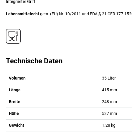
Integrierter Griff.
Lebensmittelecht
gem. (EU) Nr. 10/2011 und FDA § 21 CFR 177.152
Technische Daten
Volumen
35
Liter
Länge
415
mm
Breite
248
mm
Höhe
537
mm
Gewicht
1.28
kg