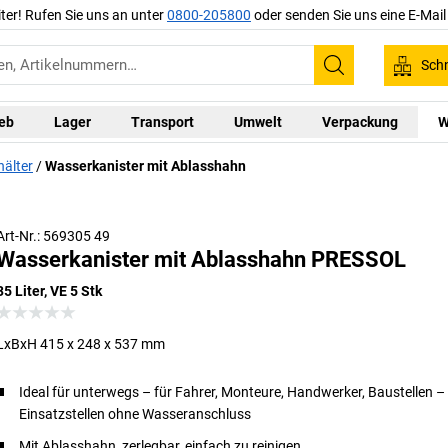
iter! Rufen Sie uns an unter
0800-205800
oder senden Sie uns eine E-Mai
Schn
Suchen
ieb
Lager
Transport
Umwelt
Verpackung
W
hälter
Wasserkanister mit Ablasshahn
Art-Nr.: 569305 49
Wasserkanister mit Ablasshahn PRESSOL
35 Liter, VE 5 Stk
LxBxH 415 x 248 x 537 mm
Ideal für unterwegs – für Fahrer, Monteure, Handwerker, Baustellen –
Einsatzstellen ohne Wasseranschluss
Mit Ablasshahn, zerlegbar, einfach zu reinigen