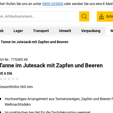
iter! Rufen Sie uns an unter
0800-205800
oder senden Sie uns eine E-Mai
Schn
Suchen
ieb
Lager
Transport
Umwelt
Verpackung
W
Tanne im Jutesack mit Zapfen und Beeren
Art-Nr.: 775385 49
Tanne im Jutesack mit Zapfen und Beeren
VE 6 Stk
Gesamthöhe 360 mm
Hochwertiges Arrangement aus Tannenzweigen, Zapfen und Beeren fü
Weihnachtsdeko
Im praktischen 6er-Set für die Tischdekoration geeignet