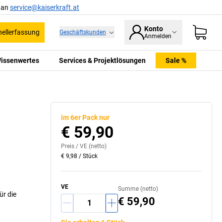
l an
service@kaiserkraft.at
Konto
ellerfassung
Geschäftskunden
Anmelden
issenwertes
Services & Projektlösungen
Sale %
im 6er Pack nur
€ 59,90
Preis /
VE
(netto)
€ 9,98
/
Stück
VE
Summe (netto)
r die
€ 59,90