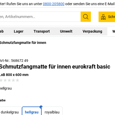
iter! Rufen Sie uns an unter
0800-205800
oder senden Sie uns eine E-Mai
Schn
Suchen
ieb
Lager
Transport
Umwelt
Verpackung
W
Schmutzfangmatte für innen
Art-Nr.: 568672 49
Schmutzfangmatte für innen eurokraft basic
LxB 800 x 600 mm
hellgrau
arbe
dunkelgrau
hellgrau
royalblau