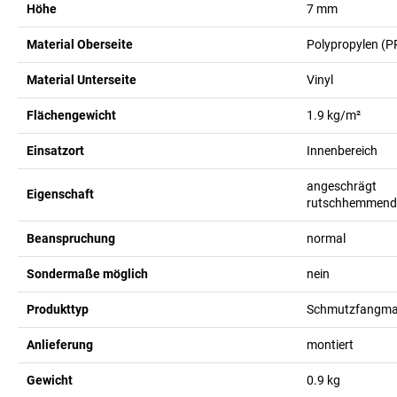
Höhe
7
mm
Material Oberseite
Polypropylen (P
Material Unterseite
Vinyl
Flächengewicht
1.9
kg/m²
Einsatzort
Innenbereich
angeschrägt
Eigenschaft
rutschhemmend
Beanspruchung
normal
Sondermaße möglich
nein
Produkttyp
Schmutzfangmat
Anlieferung
montiert
Gewicht
0.9
kg