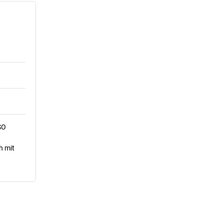
SO
h mit