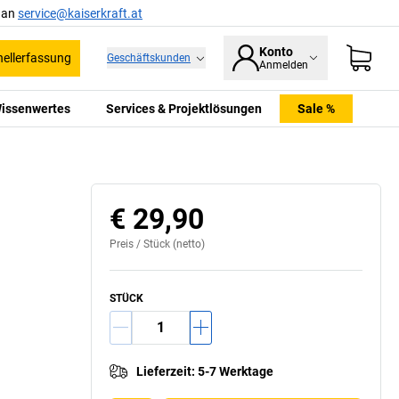
l an
service@kaiserkraft.at
Konto
ellerfassung
Geschäftskunden
Anmelden
issenwertes
Services & Projektlösungen
Sale %
€ 29,90
Preis /
Stück
(netto)
STÜCK
Lieferzeit
:
5-7 Werktage