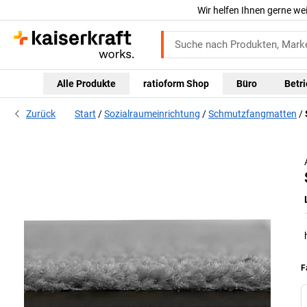
Wir helfen Ihnen gerne we
Alle Produkte
ratioform Shop
Büro
Betr
Zurück
Start
Sozialraumeinrichtung
Schmutzfangmatten
F