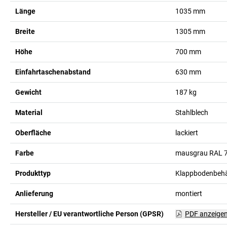
Länge
1035
mm
Breite
1305
mm
Höhe
700
mm
Einfahrtaschenabstand
630
mm
Gewicht
187
kg
Material
Stahlblech
Oberfläche
lackiert
Farbe
mausgrau RAL 
Produkttyp
Klappbodenbehä
Anlieferung
montiert
Hersteller / EU verantwortliche Person (GPSR)
PDF anzeige