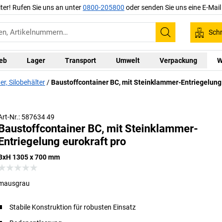
iter! Rufen Sie uns an unter
0800-205800
oder senden Sie uns eine E-Mai
Schn
Suchen
ieb
Lager
Transport
Umwelt
Verpackung
W
r, Silobehälter
Baustoffcontainer BC, mit Steinklammer-Entriegelung
Art-Nr.: 587634 49
Baustoffcontainer BC, mit Steinklammer-
Entriegelung eurokraft pro
BxH 1305 x 700 mm
mausgrau
Stabile Konstruktion für robusten Einsatz