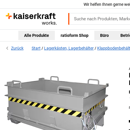
Wir helfen Ihnen gerne we
Alle Produkte
ratioform Shop
Büro
Betr
Zurück
Start
Lagerkästen, Lagerbehälter
Klappbodenbehälte