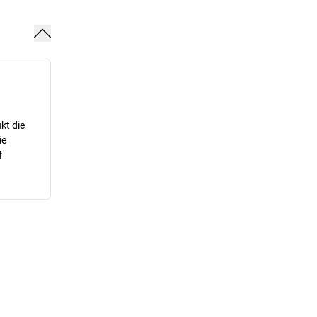
kt die
ie
f