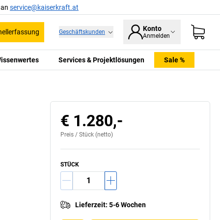
l an
service@kaiserkraft.at
Konto
ellerfassung
Geschäftskunden
Anmelden
issenwertes
Services & Projektlösungen
Sale %
€ 1.280,-
Preis /
Stück
(netto)
STÜCK
Lieferzeit
:
5-6 Wochen