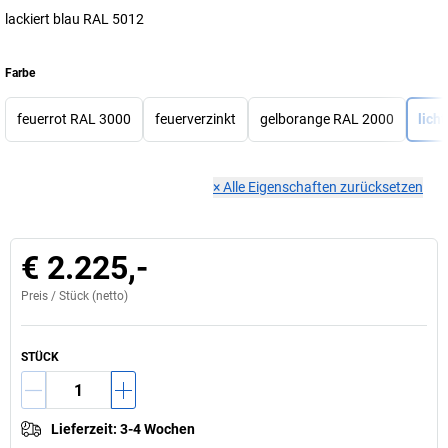
lackiert blau RAL 5012
Farbe
feuerrot RAL 3000
feuerverzinkt
gelborange RAL 2000
lich
×
Alle Eigenschaften zurücksetzen
€ 2.225,-
Preis /
Stück
(netto)
STÜCK
Lieferzeit
:
3-4 Wochen