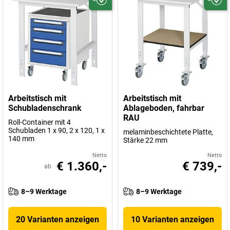
Arbeitstisch mit
Arbeitstisch mit
Schubladenschrank
Ablageboden, fahrbar
RAU
Roll-Container mit 4
Schubladen 1 x 90, 2 x 120, 1 x
melaminbeschichtete Platte,
140 mm
Stärke 22 mm
Netto
Netto
€ 1.360,-
€ 739,-
ab
8–9 Werktage
8–9 Werktage
20 Varianten anzeigen
10 Varianten anzeigen