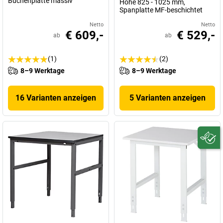
Buchenplatte massiv
Höhe 825 - 1025 mm,
Spanplatte MF-beschichtet
Netto
Netto
€ 609,-
€ 529,-
ab
ab
(1)
(2)
8–9 Werktage
8–9 Werktage
16 Varianten anzeigen
5 Varianten anzeigen