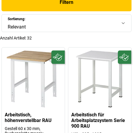
Filtern
120x80 cm großer Arbeitstisch flexibel in bestehende Raumkonzepte
integrieren und unterstützt effiziente Abläufe im Arbeitsalltag.
Sortierung:
+
Mehr anzeigen
Relevant
Anzahl Artikel:
32
Arbeitstisch,
Arbeitstisch für
höhenverstellbar RAU
Arbeitsplatzsystem Serie
900 RAU
Gestell 60 x 30 mm,