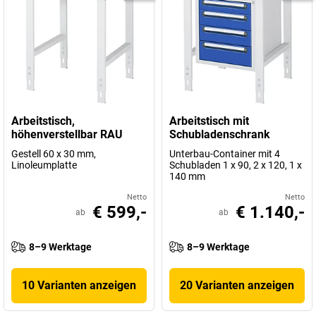
Arbeitstisch,
Arbeitstisch mit
höhenverstellbar RAU
Schubladenschrank
Gestell 60 x 30 mm,
Unterbau-Container mit 4
Linoleumplatte
Schubladen 1 x 90, 2 x 120, 1 x
140 mm
Netto
Netto
€ 599,-
€ 1.140,-
ab
ab
8–9 Werktage
8–9 Werktage
10 Varianten anzeigen
20 Varianten anzeigen