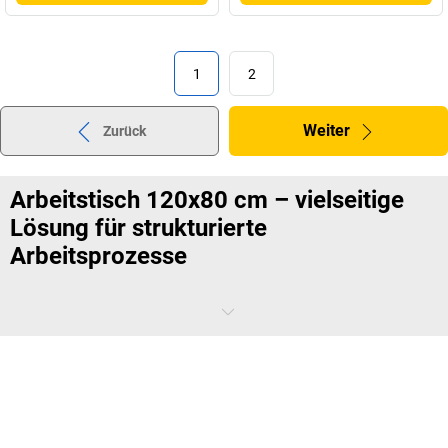
1
2
Weiter
Zurück
Arbeitstisch 120x80 cm – vielseitige
Lösung für strukturierte
Arbeitsprozesse
Ein Arbeitstisch mit 120x80 cm Arbeitsfläche eignet sich besonders
für Arbeitsplätze, an denen Präzision und Organisation im
Mittelpunkt stehen. Die 80 cm Tiefe bietet genügend Raum, um
Materialien hintereinander anzuordnen und Arbeitsprozesse logisch
zu strukturieren. Dadurch entsteht eine
funktionale Flächennutzung
,
die konzentriertes Arbeiten unterstützt.