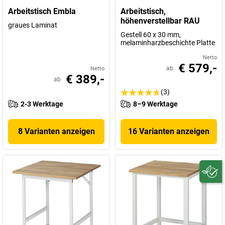
Arbeitstisch Embla
Arbeitstisch,
höhenverstellbar RAU
graues Laminat
Gestell 60 x 30 mm,
melaminharzbeschichte Platte
Netto
€ 579,-
ab
Netto
€ 389,-
ab
(3)
2-3 Werktage
8–9 Werktage
8 Varianten anzeigen
16 Varianten anzeigen