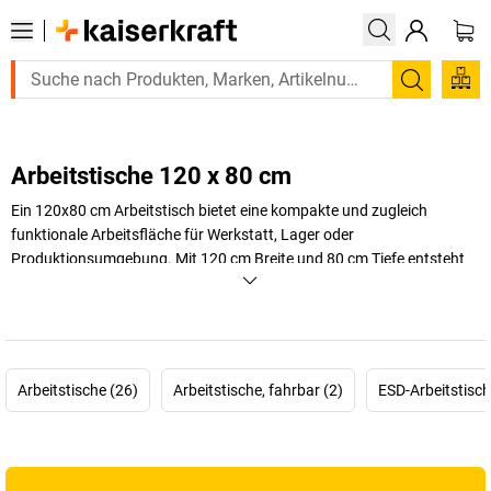
Suchen
Arbeitstische 120 x 80 cm
Ein 120x80 cm Arbeitstisch bietet eine kompakte und zugleich
funktionale Arbeitsfläche für Werkstatt, Lager oder
Produktionsumgebung. Mit 120 cm Breite und 80 cm Tiefe entsteht
ausreichend Platz für Werkzeuge, Materialien oder Montagearbeiten,
ohne unnötig viel Raum zu beanspruchen. Dieses Maß eignet sich
besonders für Bereiche, in denen eine
klare Arbeitsplatzstruktur
und
eine übersichtliche Anordnung gefragt sind.
Arbeitstische (26)
Arbeitstische, fahrbar (2)
ESD-Arbeitstisch
Bei
kaiserkraft
finden Sie Arbeitstische mit dem Maß 120x80 cm, die
auf den professionellen Einsatz ausgelegt sind. Die Kombination aus
großzügiger Tiefe und handlicher Breite schafft eine
stabile
Arbeitsbasis
für vielseitige Tätigkeiten. Gleichzeitig lässt sich ein