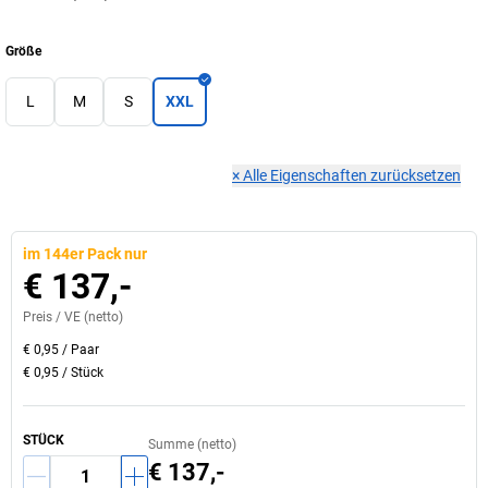
Größe
L
M
S
XXL
×
Alle Eigenschaften zurücksetzen
im 144er Pack nur
€ 137,-
Preis /
VE
(netto)
€ 0,95
/
Paar
€ 0,95
/
Stück
STÜCK
Summe (netto)
€ 137,-