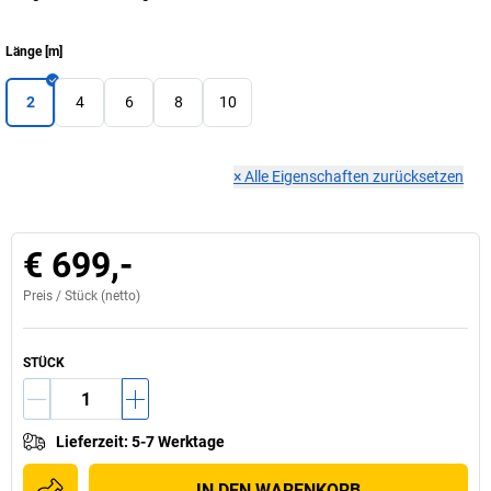
Länge
[
m
]
2
4
6
8
10
×
Alle Eigenschaften zurücksetzen
€ 699,-
Preis /
Stück
(netto)
STÜCK
Lieferzeit
:
5-7 Werktage
IN DEN WARENKORB