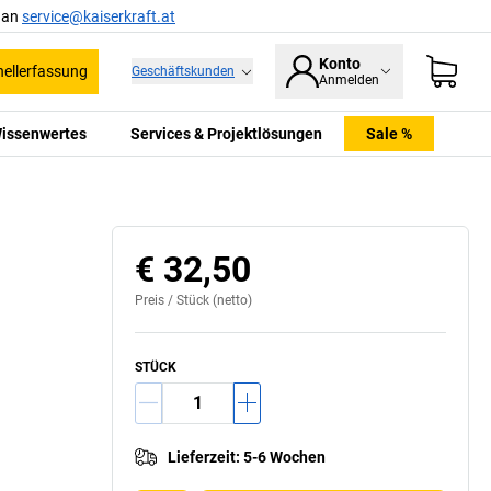
l an
service@kaiserkraft.at
Konto
ellerfassung
Geschäftskunden
Anmelden
issenwertes
Services & Projektlösungen
Sale %
€ 32,50
Preis /
Stück
(netto)
STÜCK
Lieferzeit
:
5-6 Wochen