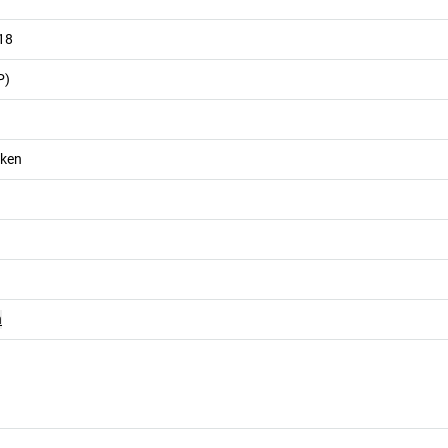
18
P)
ken
n