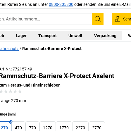
iter! Rufen Sie uns an unter
0800-205800
oder senden Sie uns eine E-Mai
Schn
Suchen
ieb
Lager
Transport
Umwelt
Verpackung
W
ahrschutz
Rammschutz-Barriere X-Protect
Art-Nr.: 772157 49
Rammschutz-Barriere X-Protect Axelent
zum Heraus- und Hineinschieben
Länge 270 mm
änge
[
mm
]
270
470
770
1270
1770
2270
2770