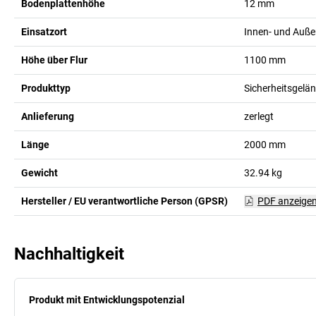
Bodenplattenhöhe
12
mm
Einsatzort
Innen- und Auße
Höhe über Flur
1100
mm
Produkttyp
Sicherheitsgelä
Anlieferung
zerlegt
Länge
2000
mm
Gewicht
32.94
kg
Hersteller / EU verantwortliche Person (GPSR)
PDF anzeige
Nachhaltigkeit
Produkt mit Entwicklungspotenzial