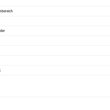
nbereich
nder
n