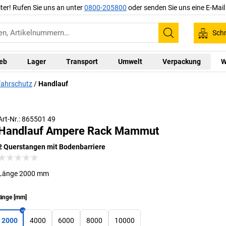
iter! Rufen Sie uns an unter
0800-205800
oder senden Sie uns eine E-Mai
Schn
Suchen
ieb
Lager
Transport
Umwelt
Verpackung
W
ahrschutz
Handlauf
Art-Nr.: 865501 49
Handlauf Ampere Rack Mammut
2 Querstangen mit Bodenbarriere
Länge 2000 mm
änge
[
mm
]
2000
4000
6000
8000
10000