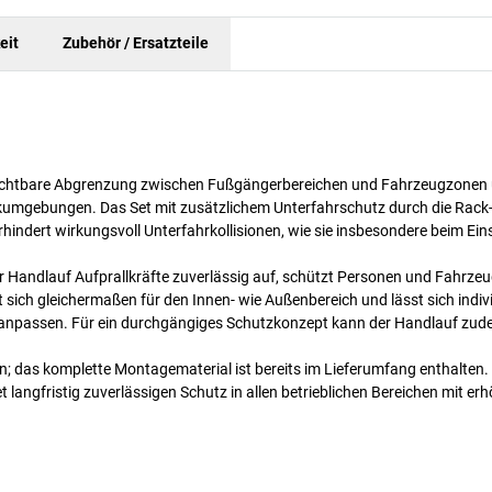
eit
Zubehör / Ersatzteile
sichtbare Abgrenzung zwischen Fußgängerbereichen und Fahrzeugzonen 
istikumgebungen. Das Set mit zusätzlichem Unterfahrschutz durch die R
indert wirkungsvoll Unterfahrkollisionen, wie sie insbesondere beim Ein
r Handlauf Aufprallkräfte zuverlässig auf, schützt Personen und Fahrze
 sich gleichermaßen für den Innen- wie Außenbereich und lässt sich indivi
 anpassen. Für ein durchgängiges Schutzkonzept kann der Handlauf zud
n; das komplette Montagematerial ist bereits im Lieferumfang enthalten. 
t langfristig zuverlässigen Schutz in allen betrieblichen Bereichen mit e