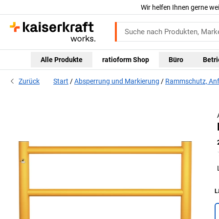
Wir helfen Ihnen gerne we
Alle Produkte
ratioform Shop
Büro
Betr
Zurück
Start
Absperrung und Markierung
Rammschutz, Anf
L