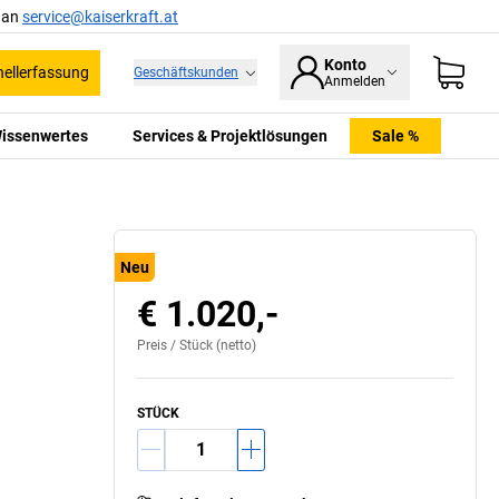
l an
service@kaiserkraft.at
Konto
ellerfassung
Geschäftskunden
Anmelden
issenwertes
Services & Projektlösungen
Sale %
Neu
€ 1.020,-
Preis /
Stück
(netto)
STÜCK