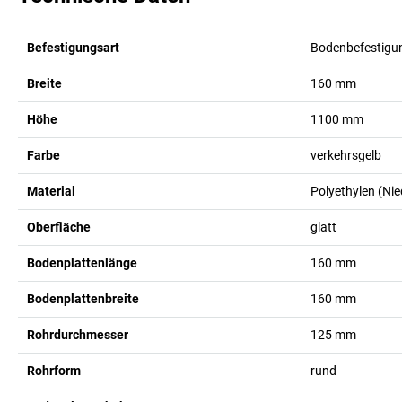
Befestigungsart
Bodenbefestigu
Breite
160
mm
Höhe
1100
mm
Farbe
verkehrsgelb
Material
Polyethylen (Ni
Oberfläche
glatt
Bodenplattenlänge
160
mm
Bodenplattenbreite
160
mm
Rohrdurchmesser
125
mm
Rohrform
rund