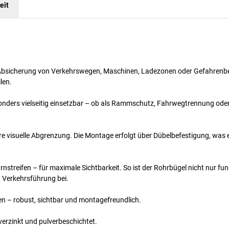
eit
r Absicherung von Verkehrswegen, Maschinen, Ladezonen oder Gefahrenbe
len.
besonders vielseitig einsetzbar – ob als Rammschutz, Fahrwegtrennung ode
lare visuelle Abgrenzung. Die Montage erfolgt über Dübelbefestigung, was 
nstreifen – für maximale Sichtbarkeit. So ist der Rohrbügel nicht nur fun
n Verkehrsführung bei.
n – robust, sichtbar und montagefreundlich.
verzinkt und pulverbeschichtet.