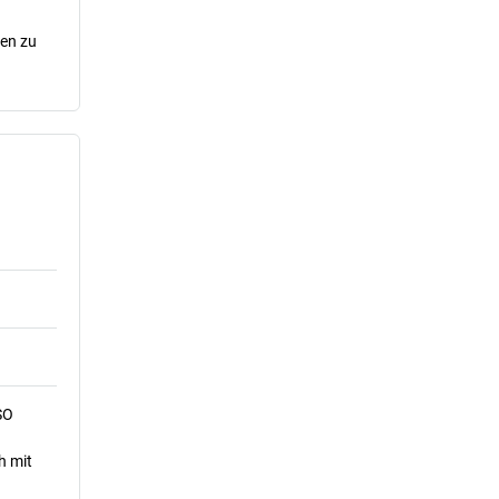
cen zu
SO
h mit