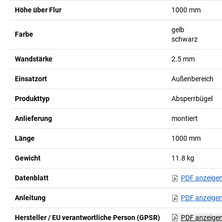
Höhe über Flur
1000
mm
gelb
Farbe
schwarz
Wandstärke
2.5
mm
Einsatzort
Außenbereich
Produkttyp
Absperrbügel
Anlieferung
montiert
Länge
1000
mm
Gewicht
11.8
kg
Datenblatt
PDF anzeige
Anleitung
PDF anzeige
Hersteller / EU verantwortliche Person (GPSR)
PDF anzeige