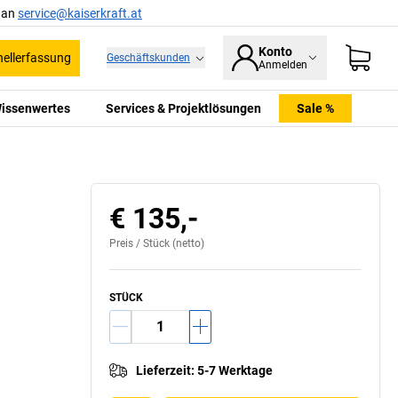
l an
service@kaiserkraft.at
Konto
ellerfassung
Geschäftskunden
Anmelden
issenwertes
Services & Projektlösungen
Sale %
€ 135,-
Preis /
Stück
(netto)
STÜCK
Lieferzeit
:
5-7 Werktage