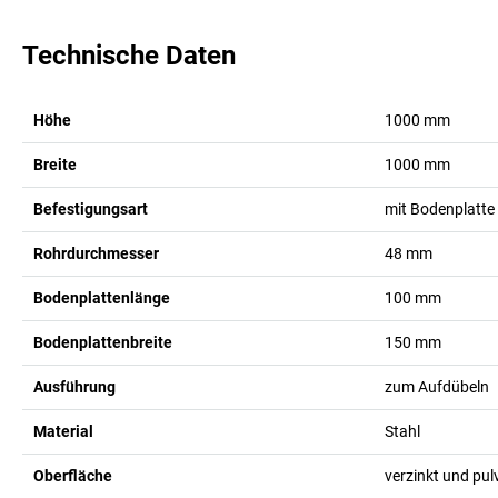
Technische Daten
Höhe
1000
mm
Breite
1000
mm
Befestigungsart
mit Bodenplatte
Rohrdurchmesser
48
mm
Bodenplattenlänge
100
mm
Bodenplattenbreite
150
mm
Ausführung
zum Aufdübeln
Material
Stahl
Oberfläche
verzinkt und pul