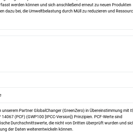
erfasst werden können und sich anschließend erneut zu neuen Produkten
gen dazu bei, die Umweltbelastung durch Müll zu reduzieren und Ressour
e
n unserem Partner GlobalChanger (GreenZero) in Übereinstimmung mit I
/ 14067 (PCF) (GWP100 [IPCC-Version]) Prinzipien. PCF-Werte sind
ische Durchschnittswerte, die nicht von Dritten überprüft wurden und sic
ung der Daten weiterentwickeln können.