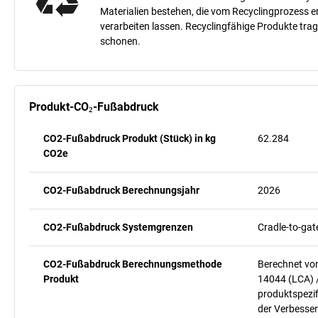
Materialien bestehen, die vom Recyclingprozess 
verarbeiten lassen. Recyclingfähige Produkte tra
schonen.
Produkt-CO₂-Fußabdruck
CO2-Fußabdruck Produkt (Stück) in kg
62.284
CO2e
CO2-Fußabdruck Berechnungsjahr
2026
CO2-Fußabdruck Systemgrenzen
Cradle-to-gat
CO2-Fußabdruck Berechnungsmethode
Berechnet vo
Produkt
14044 (LCA) 
produktspezif
der Verbesser