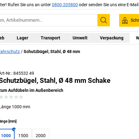
iter! Rufen Sie uns an unter
0800-205800
oder senden Sie uns eine E-Mai
Schn
Suchen
ieb
Lager
Transport
Umwelt
Verpackung
W
ahrschutz
Schutzbügel, Stahl, Ø 48 mm
Art-Nr.: 845532 49
Schutzbügel, Stahl, Ø 48 mm Schake
zum Aufdübeln im Außenbereich
Länge 1000 mm
änge
[
mm
]
1000
1500
2000