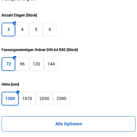
Anzahl Etagen
[
Stück
]
3
4
5
6
Fassungsvermögen Ordner DIN A4 R80
[
Stück
]
72
96
120
144
Höhe
[
mm
]
1300
1670
2030
2390
Alle Optionen