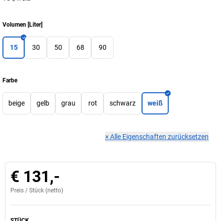
Volumen
[
Liter
]
15
30
50
68
90
Farbe
beige
gelb
grau
rot
schwarz
weiß
×
Alle Eigenschaften zurücksetzen
€ 131,-
Preis /
Stück
(netto)
STÜCK