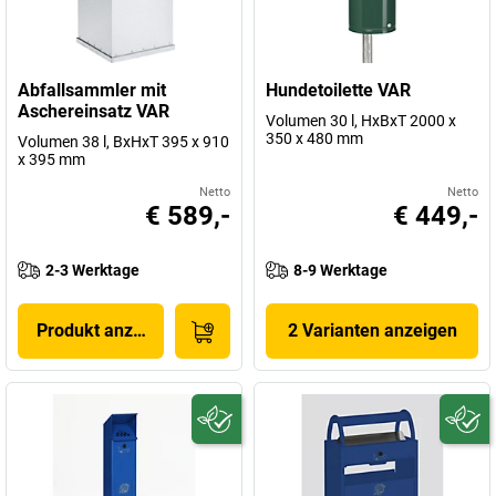
Abfallsammler mit
Hundetoilette VAR
Aschereinsatz VAR
Volumen 30 l, HxBxT 2000 x
350 x 480 mm
Volumen 38 l, BxHxT 395 x 910
x 395 mm
Netto
Netto
€ 589,-
€ 449,-
2-3 Werktage
8-9 Werktage
Produkt anzeigen
2 Varianten anzeigen