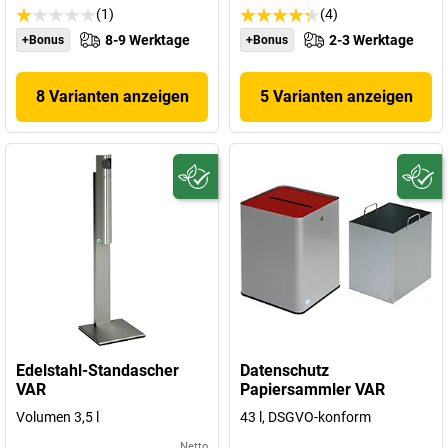
(1)
(4)
8-9 Werktage
2-3 Werktage
+Bonus
+Bonus
8 Varianten anzeigen
5 Varianten anzeigen
Edelstahl-Standascher
Datenschutz
VAR
Papiersammler VAR
Volumen 3,5 l
43 l, DSGVO-konform
Netto