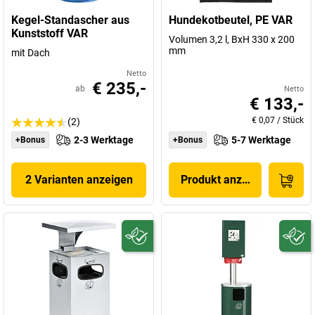
Kegel-Standascher aus
Hundekotbeutel, PE VAR
Kunststoff VAR
Volumen 3,2 l, BxH 330 x 200
mm
mit Dach
Netto
€ 235,-
ab
Netto
€ 133,-
€ 0,07
/
Stück
(2)
2-3 Werktage
5-7 Werktage
+Bonus
+Bonus
2 Varianten anzeigen
Produkt anzeigen