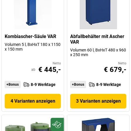
Kombiascher-Säule VAR
Abfallbehälter mit Ascher
VAR
Volumen 5 l, BxHxT 180 x 1150
x 150 mm
Volumen 60 l, BxHxT 480 x 960
x 250 mm
Netto
Netto
€ 445,-
€ 679,-
ab
8-9 Werktage
8-9 Werktage
+Bonus
+Bonus
4 Varianten anzeigen
3 Varianten anzeigen