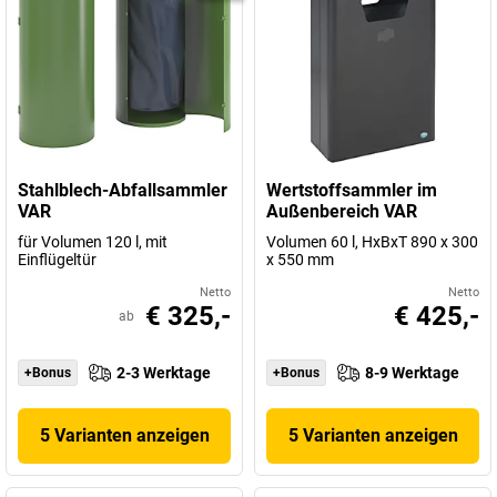
Stahlblech-Abfallsammler
Wertstoffsammler im
VAR
Außenbereich VAR
für Volumen 120 l, mit
Volumen 60 l, HxBxT 890 x 300
Einflügeltür
x 550 mm
Netto
Netto
€ 325,-
€ 425,-
ab
2-3 Werktage
8-9 Werktage
+Bonus
+Bonus
5 Varianten anzeigen
5 Varianten anzeigen