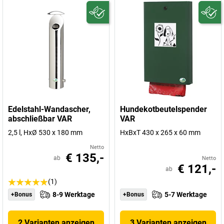
Edelstahl-Wandascher,
Hundekotbeutelspender
abschließbar VAR
VAR
2,5 l, HxØ 530 x 180 mm
HxBxT 430 x 265 x 60 mm
Netto
€ 135,-
ab
Netto
€ 121,-
ab
(1)
8-9 Werktage
5-7 Werktage
+Bonus
+Bonus
2 Varianten anzeigen
3 Varianten anzeigen