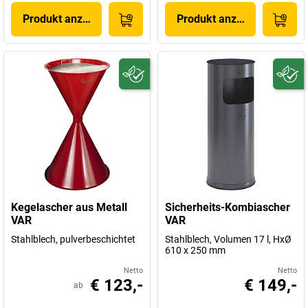
Produkt anzeigen
Produkt anzeigen
Kegelascher aus Metall
Sicherheits-Kombiascher
VAR
VAR
Stahlblech, pulverbeschichtet
Stahlblech, Volumen 17 l, HxØ
610 x 250 mm
Netto
Netto
€ 123,-
€ 149,-
ab