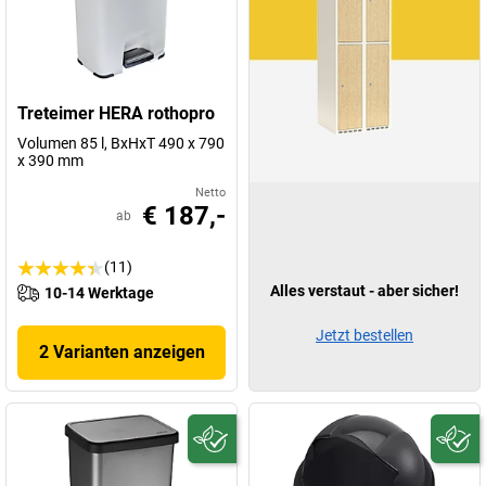
Treteimer HERA rothopro
Volumen 85 l, BxHxT 490 x 790
x 390 mm
Netto
€ 187,-
ab
(11)
Alles verstaut - aber sicher!
10-14 Werktage
Jetzt bestellen
2 Varianten anzeigen