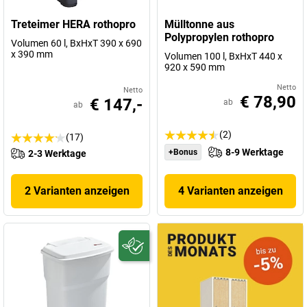
Treteimer HERA rothopro
Mülltonne aus
Polypropylen rothopro
Volumen 60 l, BxHxT 390 x 690
x 390 mm
Volumen 100 l, BxHxT 440 x
920 x 590 mm
Netto
Netto
€ 78,90
€ 147,-
ab
ab
(2)
(17)
8-9 Werktage
+Bonus
2-3 Werktage
2 Varianten anzeigen
4 Varianten anzeigen