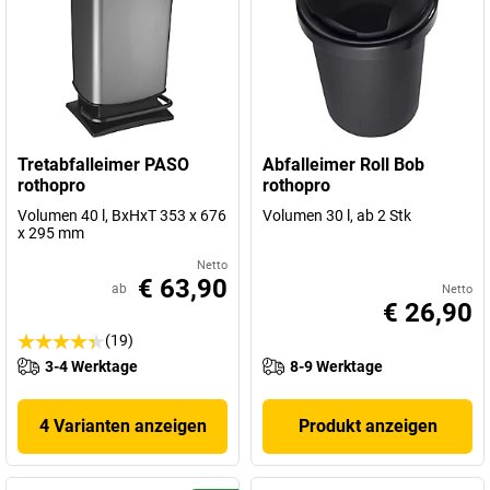
Tretabfalleimer PASO
Abfalleimer Roll Bob
rothopro
rothopro
Volumen 40 l, BxHxT 353 x 676
Volumen 30 l, ab 2 Stk
x 295 mm
Netto
€ 63,90
ab
Netto
€ 26,90
(19)
3-4 Werktage
8-9 Werktage
4 Varianten anzeigen
Produkt anzeigen