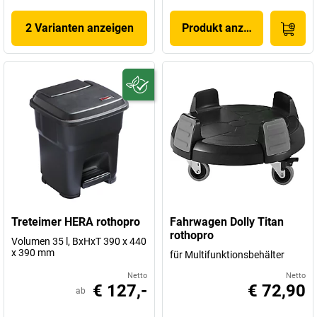
2 Varianten anzeigen
Produkt anzeigen
Treteimer HERA rothopro
Fahrwagen Dolly Titan
rothopro
Volumen 35 l, BxHxT 390 x 440
x 390 mm
für Multifunktionsbehälter
Netto
Netto
€ 127,-
€ 72,90
ab