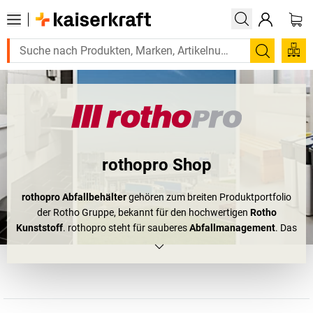
Suchen
rothopro Shop
rothopro Abfallbehälter
gehören zum breiten Produktportfolio
der Rotho Gruppe, bekannt für den hochwertigen
Rotho
Kunststoff
. rothopro steht für sauberes
Abfallmanagement
. Das
Unternehmen entwickelt, produziert und verkauft innovative
Entsorgungssysteme. Wenn Sie jetzt an
Industrie Mülleimer
denken, liegen Sie zwar richtig, aber damit endet das Angebot
nicht.
rothopro Abfallbehälter
werden ebenfalls in der
Gastronomie-Branche, in hochfrequentierten Bereichen wie