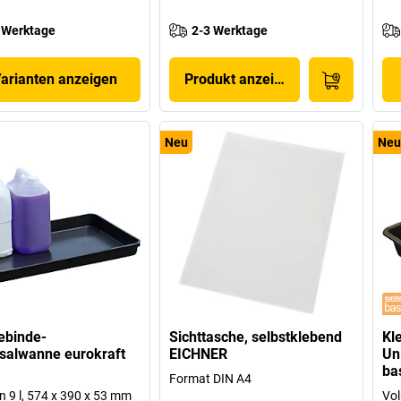
 Werktage
2-3 Werktage
Varianten anzeigen
Produkt anzeigen
Neu
Neu
ebinde-
Sichttasche, selbstklebend
Kl
salwanne eurokraft
EICHNER
Un
ba
Format DIN A4
 9 l, 574 x 390 x 53 mm
Vol