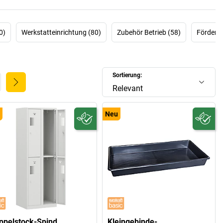
0)
Werkstatteinrichtung (80)
Zubehör Betrieb (58)
Förderte
Sortierung:
Relevant
Neu
ppelstock-Spind
Kleingebinde-