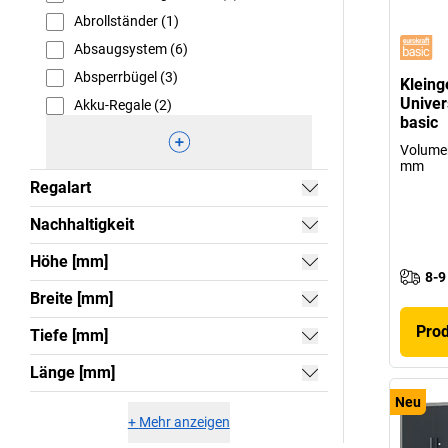
Abrollständer (1)
Absaugsystem (6)
Absperrbügel (3)
Kleing
Univer
Akku-Regale (2)
basic
Volumen
mm
Regalart
Nachhaltigkeit
Höhe [mm]
8-9
Breite [mm]
Pro
Tiefe [mm]
Länge [mm]
Neu
+
Mehr anzeigen