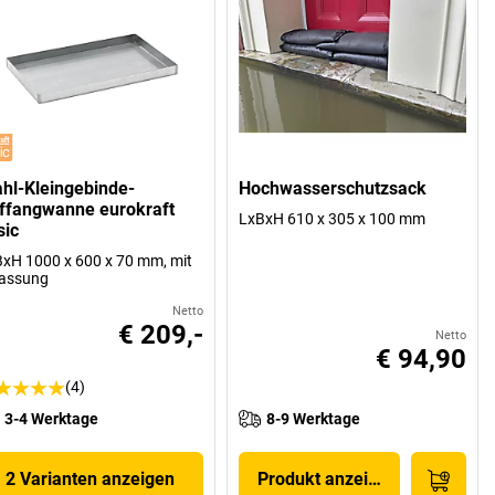
ahl-Kleingebinde-
Hochwasserschutzsack
ffangwanne eurokraft
LxBxH 610 x 305 x 100 mm
sic
xH 1000 x 600 x 70 mm, mit
lassung
Netto
€ 209,-
Netto
€ 94,90
(4)
3-4 Werktage
8-9 Werktage
2 Varianten anzeigen
Produkt anzeigen