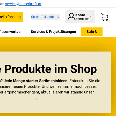
l an
service@kaiserkraft.at
Konto
ellerfassung
Geschäftskunden
Anmelden
issenwertes
Services & Projektlösungen
Sale %
 Produkte im Shop
s? Jede Menge starker Sortimentsideen.
Entdecken Sie die
 unserer neuen Produkte. Und weil es immer noch besser,
der ergonomischer geht, aktualisieren wir ständig unser
Sortiment.
gerne öfter mal vorbei! Und finden Sie die Produkte, die Sie
tzt noch besser, schneller oder stärker machen.