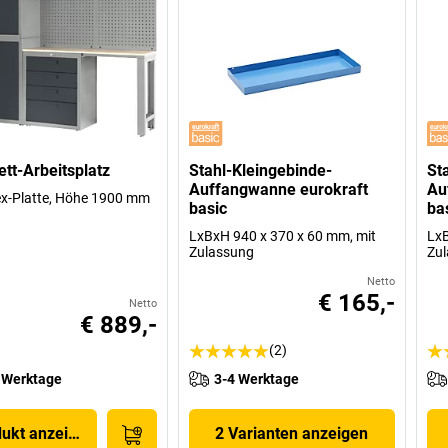
tt-Arbeitsplatz
Stahl-Kleingebinde-
St
Auffangwanne eurokraft
Au
ex-Platte, Höhe 1900 mm
basic
ba
LxBxH 940 x 370 x 60 mm, mit
LxB
Zulassung
Zu
Netto
€ 165,-
Netto
€ 889,-
(2)
 Werktage
3-4 Werktage
dukt anzeigen
2 Varianten anzeigen