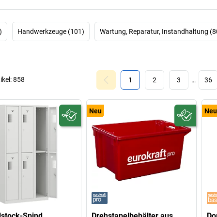
)
Handwerkzeuge (101)
Wartung, Reparatur, Instandhaltung (8
ikel:
858
1
2
3
…
36
Neu
Neu
stock-Spind
Drehstapelbehälter aus
Do