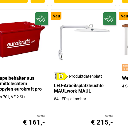
Neu
Neu
Produktdatenblatt
apelbehälter aus
We
mittelechtem
LED-Arbeitsplatzleuchte
4 
opylen eurokraft pro
MAULwork MAUL
 70 l, VE 2 Stk
84 LEDs, dimmbar
Netto
Netto
€ 161,-
€ 215,-