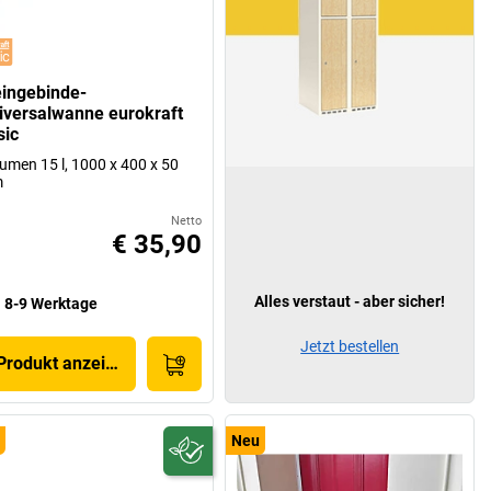
eingebinde-
iversalwanne eurokraft
sic
umen 15 l, 1000 x 400 x 50
m
Netto
€ 35,90
Alles verstaut - aber sicher!
8-9 Werktage
Jetzt bestellen
Produkt anzeigen
Neu