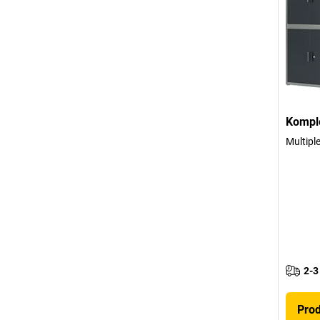
Komple
Multipl
2-3
Pro