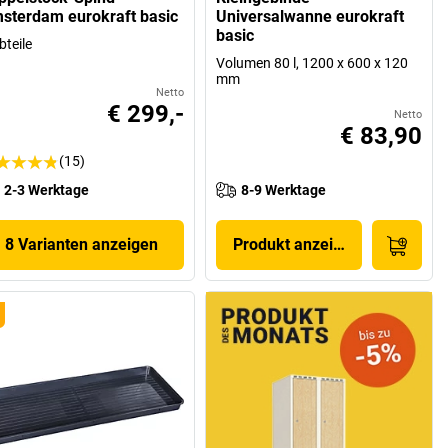
sterdam eurokraft basic
Universalwanne eurokraft
basic
bteile
Volumen 80 l, 1200 x 600 x 120
mm
Netto
€ 299,-
Netto
€ 83,90
(15)
2-3 Werktage
8-9 Werktage
8 Varianten anzeigen
Produkt anzeigen