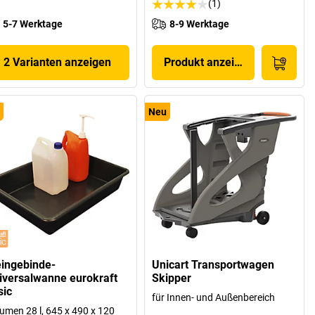
(1)
5-7 Werktage
8-9 Werktage
2 Varianten anzeigen
Produkt anzeigen
Neu
eingebinde-
Unicart Transportwagen
iversalwanne eurokraft
Skipper
sic
für Innen- und Außenbereich
umen 28 l, 645 x 490 x 120