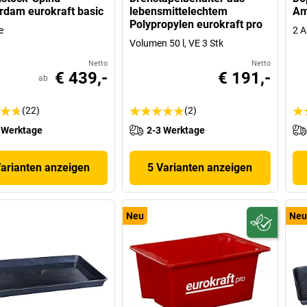
dam eurokraft basic
lebensmittelechtem
Am
Polypropylen eurokraft pro
e
2 A
Volumen 50 l, VE 3 Stk
Netto
Netto
€ 439,-
€ 191,-
ab
(22)
(2)
 Werktage
2-3 Werktage
Varianten anzeigen
5 Varianten anzeigen
Neu
Neu