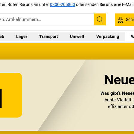
iter! Rufen Sie uns an unter
0800-205800
oder senden Sie uns eine E-Mai
Schn
Suchen
ieb
Lager
Transport
Umwelt
Verpackung
W
Neue
Was gibt’s Neue
bunte Vielfalt
effizienter o
Schauen Sie also 
ab je