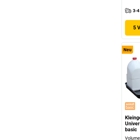
3-4
5 
Neu
Kleing
Univer
basic
Volumen