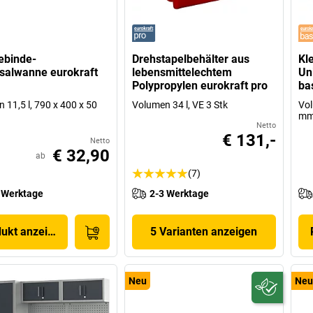
ebinde-
Drehstapelbehälter aus
Kl
salwanne eurokraft
lebensmittelechtem
Un
Polypropylen eurokraft pro
ba
 11,5 l, 790 x 400 x 50
Volumen 34 l, VE 3 Stk
Vol
m
Netto
€ 131,-
Netto
€ 32,90
ab
(7)
 Werktage
2-3 Werktage
dukt anzeigen
5 Varianten anzeigen
Neu
Neu