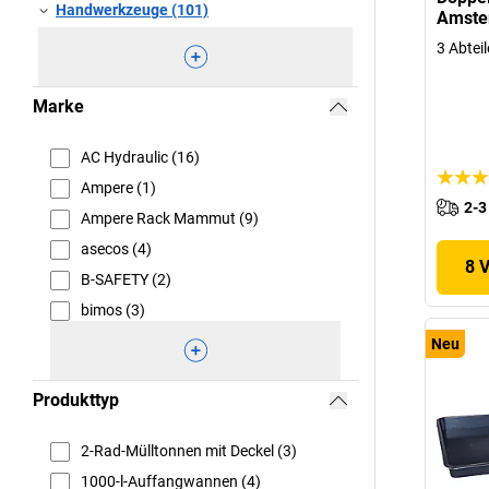
Handwerkzeuge (101)
Amster
3 Abteil
Marke
AC Hydraulic (16)
Ampere (1)
2-3
Ampere Rack Mammut (9)
asecos (4)
8 
B-SAFETY (2)
bimos (3)
Neu
Produkttyp
2-Rad-Mülltonnen mit Deckel (3)
1000-l-Auffangwannen (4)