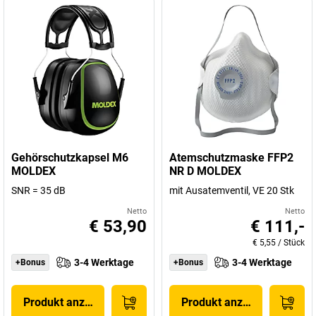
Gehörschutzkapsel M6
Atemschutzmaske FFP2
MOLDEX
NR D MOLDEX
SNR = 35 dB
mit Ausatemventil, VE 20 Stk
Netto
Netto
€ 53,90
€ 111,-
€ 5,55
/
Stück
3-4 Werktage
3-4 Werktage
+Bonus
+Bonus
Produkt anzeigen
Produkt anzeigen