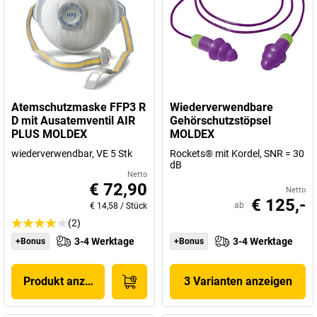
Atemschutzmaske FFP3 R
Wiederverwendbare
D mit Ausatemventil AIR
Gehörschutzstöpsel
PLUS MOLDEX
MOLDEX
wiederverwendbar, VE 5 Stk
Rockets® mit Kordel, SNR = 30
dB
Netto
€ 72,90
Netto
€ 125,-
ab
€ 14,58
/
Stück
(2)
3-4 Werktage
3-4 Werktage
+Bonus
+Bonus
Produkt anzeigen
3 Varianten anzeigen