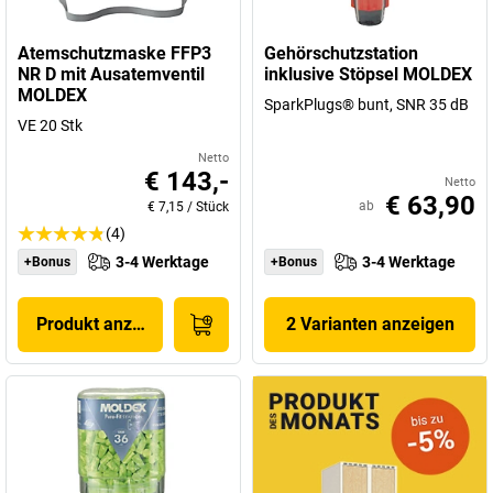
Atemschutzmaske FFP3
Gehörschutzstation
NR D mit Ausatemventil
inklusive Stöpsel MOLDEX
MOLDEX
SparkPlugs® bunt, SNR 35 dB
VE 20 Stk
Netto
€ 143,-
Netto
€ 63,90
ab
€ 7,15
/
Stück
(4)
3-4 Werktage
3-4 Werktage
+Bonus
+Bonus
Produkt anzeigen
2 Varianten anzeigen