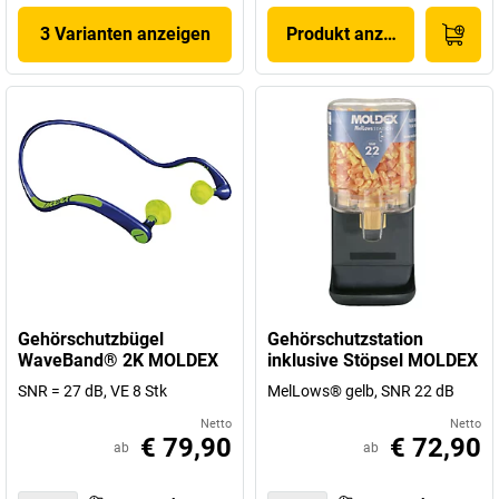
3 Varianten anzeigen
Produkt anzeigen
Gehörschutzbügel
Gehörschutzstation
WaveBand® 2K MOLDEX
inklusive Stöpsel MOLDEX
SNR = 27 dB, VE 8 Stk
MelLows® gelb, SNR 22 dB
Netto
Netto
€ 79,90
€ 72,90
ab
ab