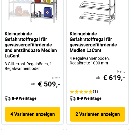
Kleingebinde-
Kleingebinde-
Gefahrstoffregal für
Gefahrstoffregal für
gewässergefährdende
gewässergefährdende
und entzündbare Medien
Medien LaCont
LaCont
4 Regalwannenböden,
Regalbreite 1000 mm
3 Gitterrost-Regalböden, 1
Regalwannenboden
Netto
€ 619,-
ab
Netto
€ 509,-
ab
(1)
8-9 Werktage
8-9 Werktage
4 Varianten anzeigen
2 Varianten anzeigen