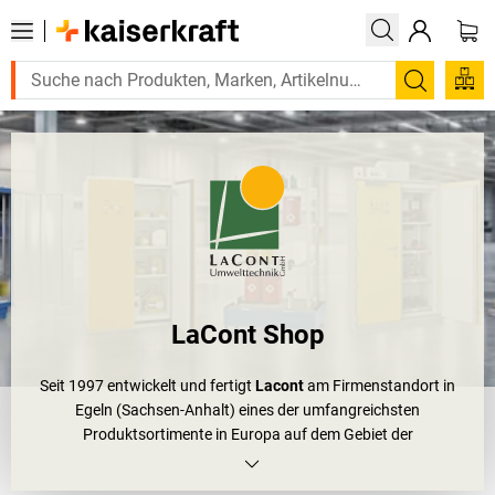
Suchen
LaCont Shop
Seit 1997 entwickelt und fertigt
Lacont
am Firmenstandort in
Egeln (Sachsen-Anhalt) eines der umfangreichsten
Produktsortimente in Europa auf dem Gebiet der
umweltgerechten
Lagerung von Gefahrstoffen
. Egal, ob Sie
Gefahrstoffe in Arbeitsräumen, Gebäuden oder im Freien lagern: