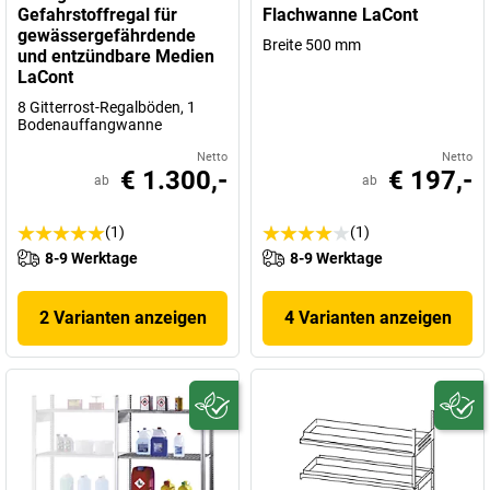
Gefahrstoffregal für
Flachwanne LaCont
gewässergefährdende
Breite 500 mm
und entzündbare Medien
LaCont
8 Gitterrost-Regalböden, 1
Bodenauffangwanne
Netto
Netto
€ 1.300,-
€ 197,-
ab
ab
(1)
(1)
8-9 Werktage
8-9 Werktage
2 Varianten anzeigen
4 Varianten anzeigen