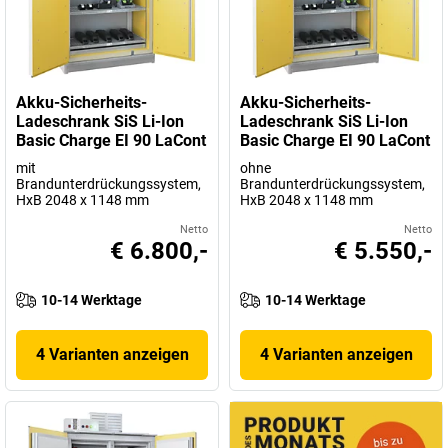
praxiserprobte Produkte für die
umweltgerechte Lagertechnik
.
Dabei bietet
Lacont
natürlich ausschließlich Lösungen, die alle
relevanten
Gesetze und Vorschriften erfüllen
. Selbstverständlich
verfügen alle Produkte über
umfassende und aktuelle
Akku-Sicherheits-
Akku-Sicherheits-
Zulassungsdokumente
.
Ladeschrank SiS Li-Ion
Ladeschrank SiS Li-Ion
Suchen Sie nach
sicherer und umweltfreundlicher Lagertechnik
Basic Charge EI 90 LaCont
Basic Charge EI 90 LaCont
für Ihre Gefahrstoffe
? Dann vertrauen Sie auf geprüfte,
mit
ohne
gesetzeskonforme und langlebige Qualitäts-Produkte von
Lacont
.
Brandunterdrückungssystem,
Brandunterdrückungssystem,
HxB 2048 x 1148 mm
HxB 2048 x 1148 mm
Natürlich
Made in Germany
.
Netto
Netto
€ 6.800,-
€ 5.550,-
10-14 Werktage
10-14 Werktage
4 Varianten anzeigen
4 Varianten anzeigen