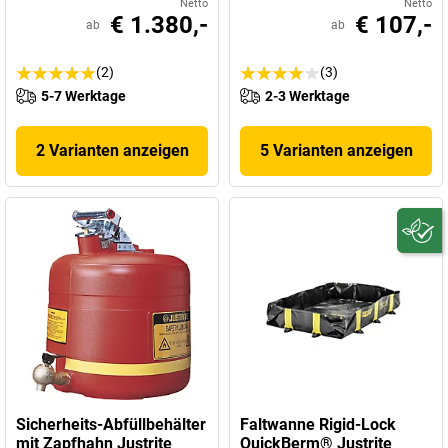
Netto
Netto
€ 1.380,-
€ 107,-
ab
ab
(2)
(3)
5-7 Werktage
2-3 Werktage
2 Varianten anzeigen
5 Varianten anzeigen
Sicherheits-Abfüllbehälter
Faltwanne Rigid-Lock
mit Zapfhahn Justrite
QuickBerm® Justrite