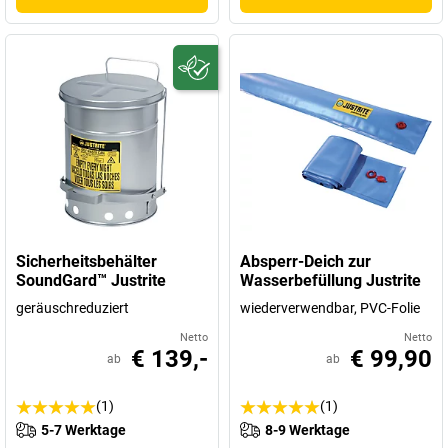
Sicherheitsbehälter
Absperr-Deich zur
SoundGard™ Justrite
Wasserbefüllung Justrite
geräuschreduziert
wiederverwendbar, PVC-Folie
Netto
Netto
€ 139,-
€ 99,90
ab
ab
(1)
(1)
5-7 Werktage
8-9 Werktage