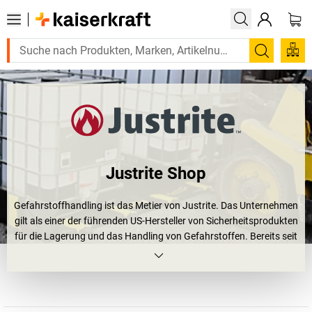
Suchen
Justrite Shop
Gefahrstoffhandling ist das Metier von Justrite. Das Unternehmen
gilt als einer der führenden US-Hersteller von Sicherheitsprodukten
für die Lagerung und das Handling von Gefahrstoffen. Bereits seit
über 100 Jahren vertrauen Kunden auf die zuverlässigen
Produkte der Firma aus den USA. Die Produkte von Justrite
unterstützen Unternehmen dabei, Umwelt und Mitarbeiter bei der
Arbeit mit gefährlichen Stoffen bestmöglich zu schützen: