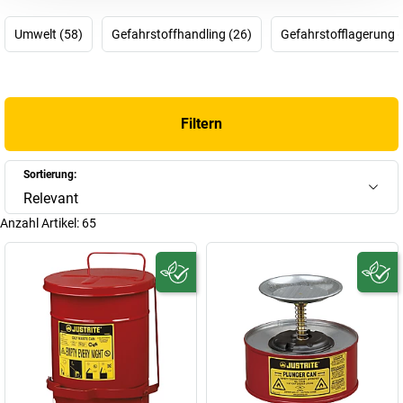
Sicherheitsbehälter, Gefahrstoffschränke, Auffangwannen,
Entsorgungsbehälter, Sicherheits-Ascher und Co. verhindern, dass
Umwelt (58)
Gefahrstoffhandling (26)
Gefahrstofflagerung 
brennbare und gewässergefährdende Flüssigkeiten austreten,
und Mensch und Umwelt gefährden.
Filtern
Sortierung:
Relevant
Anzahl Artikel:
65