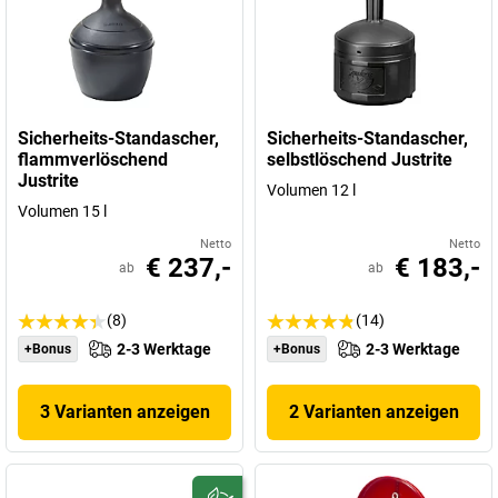
Sicherheits-Standascher,
Sicherheits-Standascher,
flammverlöschend
selbstlöschend Justrite
Justrite
Volumen 12 l
Volumen 15 l
Netto
Netto
€ 237,-
€ 183,-
ab
ab
(8)
(14)
2-3 Werktage
2-3 Werktage
+Bonus
+Bonus
3 Varianten anzeigen
2 Varianten anzeigen