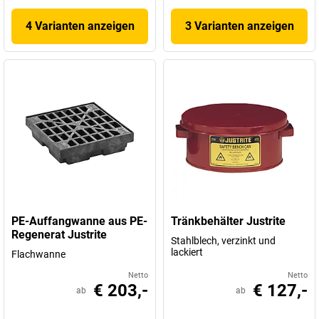
4 Varianten anzeigen
3 Varianten anzeigen
PE-Auffangwanne aus PE-
Tränkbehälter Justrite
Regenerat Justrite
Stahlblech, verzinkt und
lackiert
Flachwanne
Netto
Netto
€ 203,-
€ 127,-
ab
ab