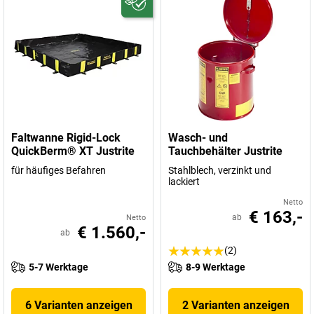
Faltwanne Rigid-Lock
Wasch- und
QuickBerm® XT Justrite
Tauchbehälter Justrite
für häufiges Befahren
Stahlblech, verzinkt und
lackiert
Netto
€ 163,-
ab
Netto
€ 1.560,-
ab
(2)
5-7 Werktage
8-9 Werktage
6 Varianten anzeigen
2 Varianten anzeigen