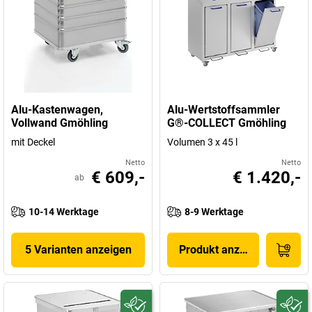
Alu-Kastenwagen,
Alu-Wertstoffsammler
Vollwand Gmöhling
G®-COLLECT Gmöhling
mit Deckel
Volumen 3 x 45 l
Netto
Netto
€ 609,-
€ 1.420,-
ab
10-14 Werktage
8-9 Werktage
5 Varianten anzeigen
Produkt anzeigen