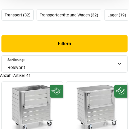
Gewicht auf die Waage bringen. So fällt die Arbeit einfacher und
ist gleichzeitig auch ergonomisch. Weiterer Pluspunkt: Mit dem
Transport (32)
Transportgeräte und Wagen (32)
Lager (19)
Gütesiegel „Made in Germany“ setzen Sie auf hochwertige
Produkte und dank verschiedenster Ausführungen finden Sie hier
definitiv das, was Sie suchen!
Filtern
Sortierung:
Relevant
Anzahl Artikel:
41