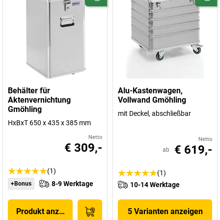
Behälter für
Alu-Kastenwagen,
Aktenvernichtung
Vollwand Gmöhling
Gmöhling
mit Deckel, abschließbar
HxBxT 650 x 435 x 385 mm
Netto
Netto
€ 309,-
€ 619,-
ab
(1)
(1)
8-9 Werktage
+Bonus
10-14 Werktage
Produkt anzeigen
5 Varianten anzeigen