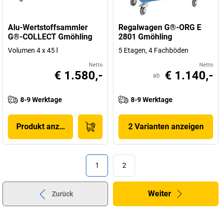
Alu-Wertstoffsammler
Regalwagen G®-ORG E
G®-COLLECT Gmöhling
2801 Gmöhling
Volumen 4 x 45 l
5 Etagen, 4 Fachböden
Netto
Netto
€ 1.580,-
€ 1.140,-
ab
8-9 Werktage
8-9 Werktage
Produkt anzeigen
2 Varianten anzeigen
1
2
Weiter
Zurück