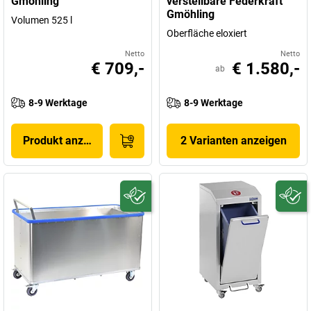
Gmöhling
verstellbare Federkraft
Gmöhling
Volumen 525 l
Oberfläche eloxiert
Netto
Netto
€ 709,-
€ 1.580,-
ab
8-9 Werktage
8-9 Werktage
Produkt anzeigen
2 Varianten anzeigen