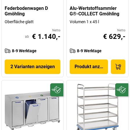
Federbodenwagen D
Alu-Wertstoffsammler
Gmöhling
G®-COLLECT Gmöhling
Oberfläche glatt
Volumen 1 x 45 l
Netto
Netto
€ 1.140,-
€ 629,-
ab
8-9 Werktage
8-9 Werktage
2 Varianten anzeigen
Produkt anzeigen