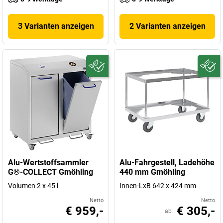
3 Varianten anzeigen
2 Varianten anzeigen
Alu-Wertstoffsammler
Alu-Fahrgestell, Ladehöhe
G®-COLLECT Gmöhling
440 mm Gmöhling
Volumen 2 x 45 l
Innen-LxB 642 x 424 mm
Netto
Netto
€ 959,-
€ 305,-
ab