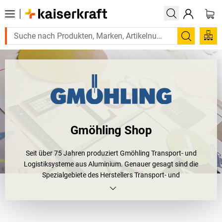
Suchen
Gmöhling Shop
Seit über 75 Jahren produziert Gmöhling Transport- und
Logistiksysteme aus Aluminium. Genauer gesagt sind die
Spezialgebiete des Herstellers Transport- und
Entsorgungsbehälter sowie Transport- und Schrankwagen. Wer
mit schwerem Geschütz arbeiten muss, für den eignen sich die
Produkte von Gmöhling besonders, da diese durch robustes
Material jeglichen Belastungen trotzen und dennoch ein geringes