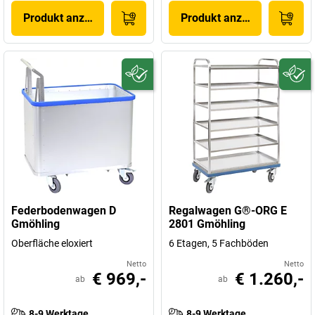
Produkt anzeigen
Produkt anzeigen
Federbodenwagen D
Regalwagen G®-ORG E
Gmöhling
2801 Gmöhling
Oberfläche eloxiert
6 Etagen, 5 Fachböden
Netto
Netto
€ 969,-
€ 1.260,-
ab
ab
8-9 Werktage
8-9 Werktage