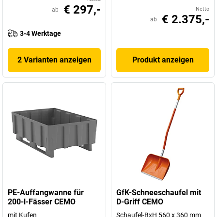
€ 297,-
Netto
ab
€ 2.375,-
ab
3-4 Werktage
2 Varianten anzeigen
Produkt anzeigen
PE-Auffangwanne für
GfK-Schneeschaufel mit
200-l-Fässer CEMO
D-Griff CEMO
mit Kufen
Schaufel-BxH 560 x 360 mm