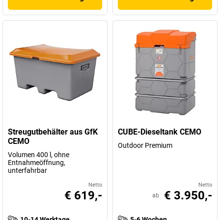
Streugutbehälter aus GfK
CUBE-Dieseltank CEMO
CEMO
Outdoor Premium
Volumen 400 l, ohne
Entnahmeöffnung,
unterfahrbar
Netto
Netto
€ 619,-
€ 3.950,-
ab
10-14 Werktage
5-6 Wochen