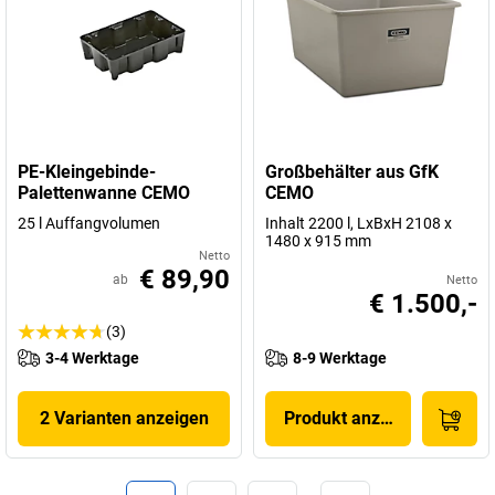
PE-Kleingebinde-
Großbehälter aus GfK
Palettenwanne CEMO
CEMO
25 l Auffangvolumen
Inhalt 2200 l, LxBxH 2108 x
1480 x 915 mm
Netto
€ 89,90
ab
Netto
€ 1.500,-
(3)
3-4 Werktage
8-9 Werktage
2 Varianten anzeigen
Produkt anzeigen