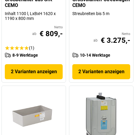
CEMO
CEMO
Inhalt 1100 l, LxBxH 1620 x
Streubreiten bis 5 m
1190 x 800 mm
Netto
€ 809,-
ab
Netto
€ 3.275,-
ab
(1)
8-9 Werktage
10-14 Werktage
2 Varianten anzeigen
2 Varianten anzeigen