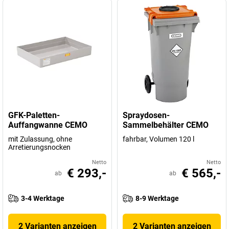
GFK-Paletten-
Spraydosen-
Auffangwanne CEMO
Sammelbehälter CEMO
mit Zulassung, ohne
fahrbar, Volumen 120 l
Arretierungsnocken
Netto
Netto
€ 293,-
€ 565,-
ab
ab
3-4 Werktage
8-9 Werktage
2 Varianten anzeigen
2 Varianten anzeigen