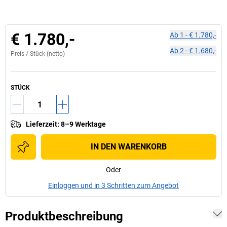
€ 1.780,-
Ab
1
-
€ 1.780,-
Ab
2
-
€ 1.680,-
Preis /
Stück
(netto)
STÜCK
Lieferzeit
:
8–9 Werktage
IN DEN WARENKORB
Oder
Einloggen und in 3 Schritten zum Angebot
Produktbeschreibung