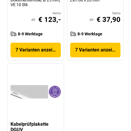
Dokumentenfolie, Ø 25 mm,
LxH 60 x 20 mm
VE 10 Stk
Netto
Netto
€ 123,-
€ 37,90
ab
ab
8-9 Werktage
8-9 Werktage
7 Varianten anzeigen
7 Varianten anzeigen
Kabelprüfplakette
DGUV