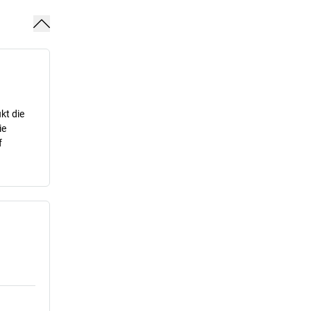
kt die
ie
f