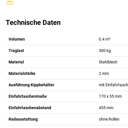
Technische Daten
Volumen
0.4
m³
Traglast
300
kg
Material
Stahlblech
Materialstärke
2
mm
Ausführung Kippbehälter
mit Einfahrtasc
Einfahrtaschenmaße
170 x 55
mm
Einfahrtaschenabstand
455
mm
Radausstattung
ohne Rollen