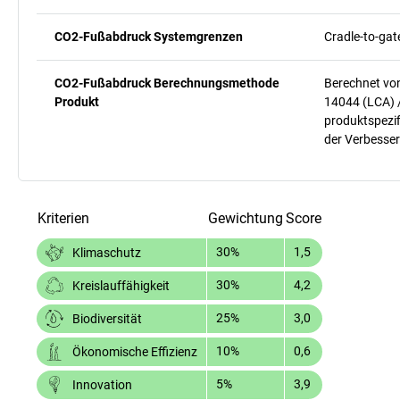
CO2-Fußabdruck Systemgrenzen
Cradle-to-gat
CO2-Fußabdruck Berechnungsmethode
Berechnet vo
Produkt
14044 (LCA) 
produktspezif
der Verbesser
Kriterien
Gewichtung
Score
30%
1,5
Klimaschutz
30%
4,2
Kreislauffähigkeit
25%
3,0
Biodiversität
10%
0,6
Ökonomische Effizienz
5%
3,9
Innovation