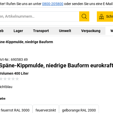
iter! Rufen Sie uns an unter
0800-205800
oder senden Sie uns eine E-Mai
Schn
Suchen
ieb
Lager
Transport
Umwelt
Verpackung
W
ne-Kippmulde, niedrige Bauform
Art-Nr.: 690583 49
Späne-Kippmulde, niedrige Bauform eurokraft
Volumen 400 Liter
lichtblau
arbe
feuerrot RAL 3000
feuerverzinkt
gelborange RAL 2000