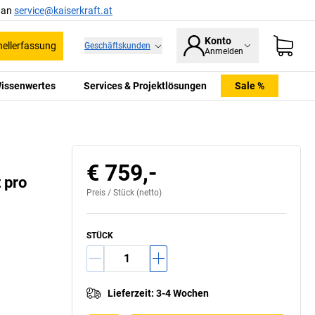
l an
service@kaiserkraft.at
Konto
ellerfassung
Geschäftskunden
Anmelden
issenwertes
Services & Projektlösungen
Sale %
€ 759,-
 pro
Preis /
Stück
(netto)
STÜCK
Lieferzeit
:
3-4 Wochen