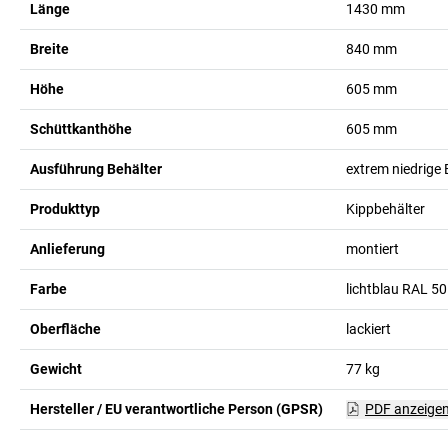
Länge
1430
mm
Breite
840
mm
Höhe
605
mm
Schüttkanthöhe
605
mm
Ausführung Behälter
extrem niedrige
Produkttyp
Kippbehälter
Anlieferung
montiert
Farbe
lichtblau RAL 5
Oberfläche
lackiert
Gewicht
77
kg
Hersteller / EU verantwortliche Person (GPSR)
PDF anzeige