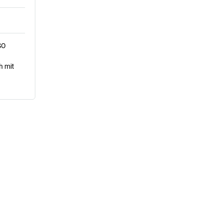
SO
h mit