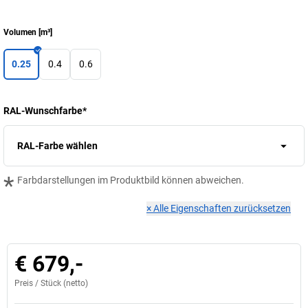
Volumen
[
m³
]
0.25
0.4
0.6
RAL-Wunschfarbe
*
RAL-Farbe wählen
*
Farbdarstellungen im Produktbild können abweichen.
×
Alle Eigenschaften zurücksetzen
€ 679,-
Preis /
Stück
(netto)