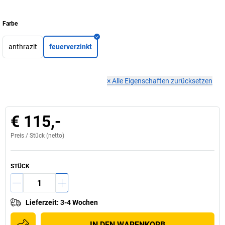
Farbe
anthrazit
feuerverzinkt
×
Alle Eigenschaften zurücksetzen
€ 115,-
Preis /
Stück
(netto)
STÜCK
Lieferzeit
:
3-4 Wochen
IN DEN WARENKORB