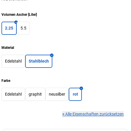
Volumen Ascher
[
Liter
]
2.25
5.5
Material
Edelstahl
Stahlblech
Farbe
Edelstahl
graphit
neusilber
rot
×
Alle Eigenschaften zurücksetzen