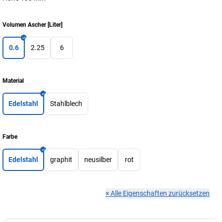
Volumen Ascher
[
Liter
]
0.6
2.25
6
Material
Edelstahl
Stahlblech
Farbe
Edelstahl
graphit
neusilber
rot
×
Alle Eigenschaften zurücksetzen