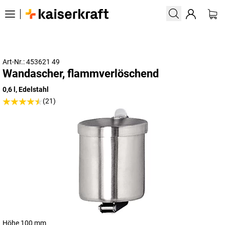
Art-Nr.: 453621 49
Wandascher, flammverlöschend
0,6 l, Edelstahl
(21)
Höhe 100 mm