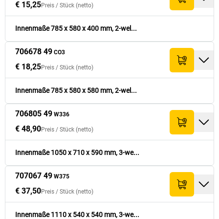
€ 15,25
Preis /
Stück
(netto)
€ 25,50
706665 49
1185
x
780
x
540
2,4
€ 51,-
CO2
Innenmaße 785 x 580 x 400 mm, 2-wel...
707078 49
W877-
€ 24,50
1185
x
985
x
570
2,4
€ 49,-
2
706678 49
CO3
€ 60,90
706884 49
1195
x
995
x
545
3,3
€ 18,25
€ 60,90
W339
Preis /
Stück
(netto)
Innenmaße 785 x 580 x 580 mm, 2-wel...
€ 72,90
707025 49
1195
x
995
x
850
3,3
€ 72,90
W373
706805 49
W336
€ 48,90
Preis /
Stück
(netto)
Innenmaße 1050 x 710 x 590 mm, 3-we...
707067 49
W375
€ 37,50
Preis /
Stück
(netto)
Innenmaße 1110 x 540 x 540 mm, 3-we...