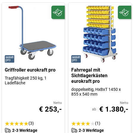
Griffroller eurokraft pro
Fahrregal mit
Sichtlagerkästen
Tragfähigkeit 250 kg, 1
eurokraft pro
Ladefläche
doppelseitig, HxBxT 1450 x
855 x 540 mm
Netto
Netto
€ 253,-
€ 1.380,-
ab
(3)
(1)
2-3 Werktage
2-3 Werktage