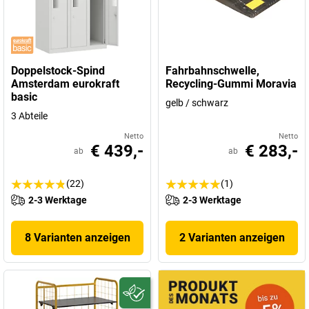
Doppelstock-Spind
Fahrbahnschwelle,
Amsterdam eurokraft
Recycling-Gummi Moravia
basic
gelb / schwarz
3 Abteile
Netto
Netto
€ 439,-
€ 283,-
ab
ab
(22)
(1)
2-3 Werktage
2-3 Werktage
8 Varianten anzeigen
2 Varianten anzeigen