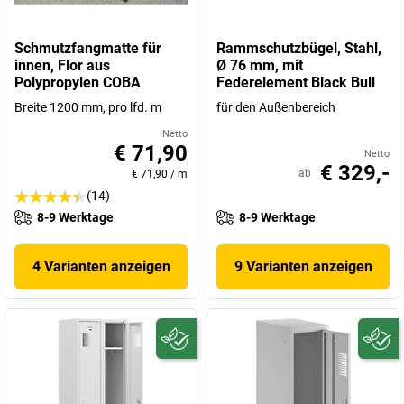
Schmutzfangmatte für
Rammschutzbügel, Stahl,
innen, Flor aus
Ø 76 mm, mit
Polypropylen COBA
Federelement Black Bull
Breite 1200 mm, pro lfd. m
für den Außenbereich
Netto
€ 71,90
Netto
€ 329,-
ab
€ 71,90
/
m
(14)
8-9 Werktage
8-9 Werktage
4 Varianten anzeigen
9 Varianten anzeigen