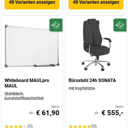
48 Varianten anzeigen
48 Varianten anzeigen
Whiteboard MAULpro
Bürostuhl 24h SONATA
MAUL
mit Kopfstütze
Stahlblech,
kunststoffbeschichtet
Netto
Netto
€ 61,90
€ 555,-
ab
ab
(1)
(1)