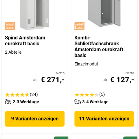
Spind Amsterdam
Kombi-
eurokraft basic
Schließfachschrank
Amsterdam eurokraft
2 Abteile
basic
Einzelmodul
Netto
Netto
€ 271,-
€ 127,-
ab
ab
(24)
(5)
2-3 Werktage
3-4 Werktage
9 Varianten anzeigen
11 Varianten anzeigen