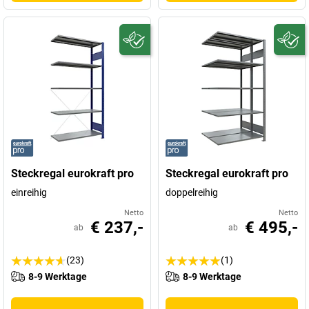
Steckregal eurokraft pro
Steckregal eurokraft pro
einreihig
doppelreihig
Netto
Netto
€ 237,-
€ 495,-
ab
ab
(23)
(1)
8-9 Werktage
8-9 Werktage