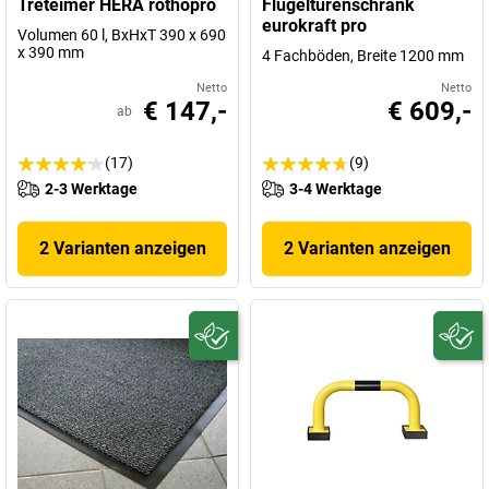
Treteimer HERA rothopro
Flügeltürenschrank
eurokraft pro
Volumen 60 l, BxHxT 390 x 690
x 390 mm
4 Fachböden, Breite 1200 mm
Netto
Netto
€ 147,-
€ 609,-
ab
(17)
(9)
2-3 Werktage
3-4 Werktage
2 Varianten anzeigen
2 Varianten anzeigen