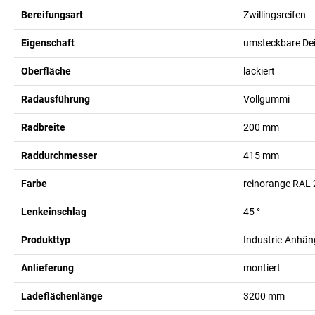
Bereifungsart
Zwillingsreifen
Eigenschaft
umsteckbare Dei
Oberfläche
lackiert
Radausführung
Vollgummi
Radbreite
200
mm
Raddurchmesser
415
mm
Farbe
reinorange RAL
Lenkeinschlag
45
°
Produkttyp
Industrie-Anhän
Anlieferung
montiert
Ladeflächenlänge
3200
mm