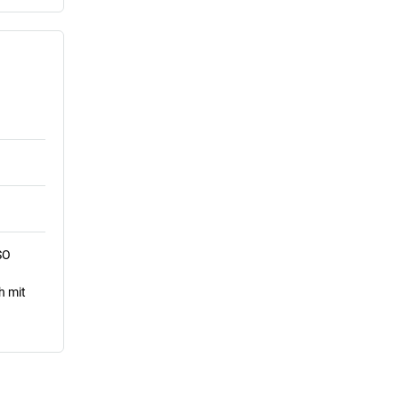
SO
h mit