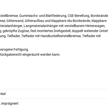
ststellbremse, Gummiachs- und Blattfederung, CSE-Bereifung, Bordwände
mse, Gitterwand, Gitteraufbau und klappbare Alu-Bordwände, klappbare
terialanhänger, Langmaterialanhänger mit verstellbarem Hinterwagen,
gekröpfte Zugöse, fest montiertes Drehgestell, doppelt wirkender Unterl
ung, Tieflader, Tieflader mit Handkurbelfeststellbremse, Tieflader mit
bezogene Fertigung.
in Rückgaberecht eingeräumt werden kann.
nkel
, imprägniert