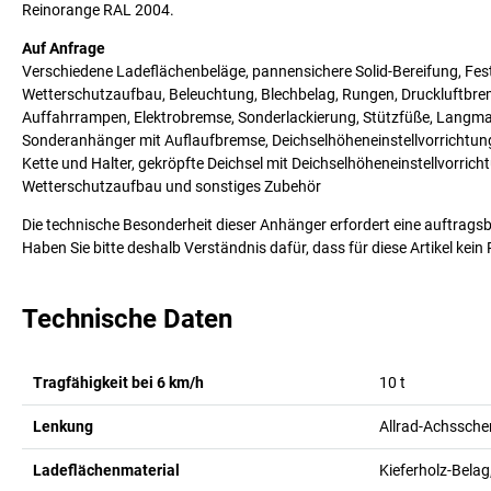
Reinorange RAL 2004.
Auf Anfrage
Verschiedene Ladeflächenbeläge, pannensichere Solid-Bereifung, Fe
Wetterschutzaufbau, Beleuchtung, Blechbelag, Rungen, Druckluftbre
Auffahrrampen, Elektrobremse, Sonderlackierung, Stützfüße, Langma
Sonderanhänger mit Auflaufbremse, Deichselhöheneinstellvorrichtung, 
Kette und Halter, gekröpfte Deichsel mit Deichselhöheneinstellvorricht
Wetterschutzaufbau und sonstiges Zubehör
Die technische Besonderheit dieser Anhänger erfordert eine auftrags
Haben Sie bitte deshalb Verständnis dafür, dass für diese Artikel ke
Technische Daten
Tragfähigkeit bei 6 km/h
10
t
Lenkung
Allrad-Achssche
Ladeflächenmaterial
Kieferholz-Belag