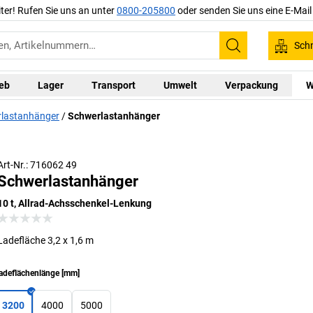
iter! Rufen Sie uns an unter
0800-205800
oder senden Sie uns eine E-Mai
Schn
Suchen
ieb
Lager
Transport
Umwelt
Verpackung
W
rlastanhänger
Schwerlastanhänger
Sonderausführung auf Anfrage lieferbar
Art-Nr.: 716062 49
Schwerlastanhänger
10 t, Allrad-Achsschenkel-Lenkung
Ladefläche 3,2 x 1,6 m
adeflächenlänge
[
mm
]
3200
4000
5000