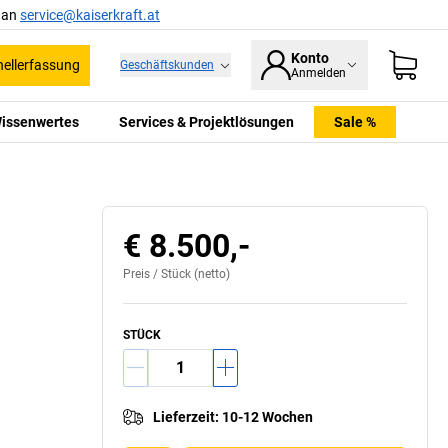
l an
service@kaiserkraft.at
Konto
ellerfassung
Geschäftskunden
Anmelden
issenwertes
Services & Projektlösungen
Sale %
Anwendungsbeispiel
€ 8.500,-
Preis /
Stück
(netto)
STÜCK
Lieferzeit
:
10-12 Wochen